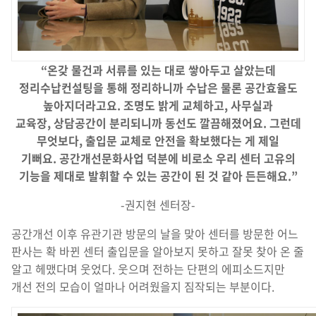
“
온갖 물건과 서류를 있는 대로 쌓아두고 살았는데
정리수납컨설팅을 통해 정리하니까 수납은 물론 공간효율도
높아지더라고요
.
조명도 밝게 교체하고
,
사무실과
교육장
,
상담공간이 분리되니까 동선도 깔끔해졌어요
.
그런데
무엇보다
,
출입문 교체로 안전을 확보했다는 게 제일
기뻐요
.
공간개선문화사업 덕분에 비로소 우리 센터 고유의
기능을 제대로 발휘할 수 있는 공간이 된 것 같아 든든해요
.”
-권지현 센터장-
공간개선 이후 유관기관 방문의 날을 맞아 센터를 방문한 어느
판사는 확 바뀐 센터 출입문을 알아보지 못하고 잘못 찾아 온 줄
알고 헤맸다며 웃었다. 웃으며 전하는 단편의 에피소드지만
개선 전의 모습이 얼마나 어려웠을지 짐작되는 부분이다.