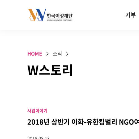
Skip to content
기부
기부안내
성평등 기
HOME
소식
W기금
W스토리
SOS 기
건강지원기
고사리손 
기업기부
사업이야기
특별기념일 
2018년 상반기 이화-유한킴벌리 NGO
2018.08.13