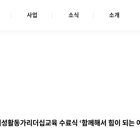
사업
소식
소개
사업 안내
W스토리
재단소개
금
성평등문화확산
공지/공모
연혁
여성인권보장
W뉴스레터
함께하는 사람들
금
여성임파워먼트
언론보도
투명경영
금
다양성존중과 돌봄사회
발행물
공간 대관
기금
대외협력
지난사업
기부
여성활동가리더십교육 수료식 ‘함께해서 힘이 되는 