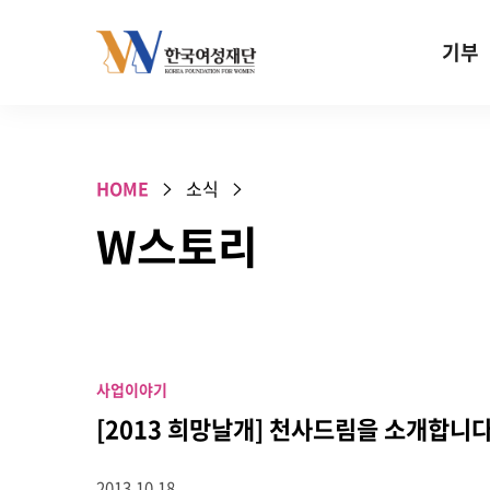
Skip to content
기부
기부안내
성평등 기
HOME
소식
W기금
W스토리
SOS 기
건강지원기
고사리손 
기업기부
사업이야기
특별기념일 
[2013 희망날개] 천사드림을 소개합니
2013.10.18