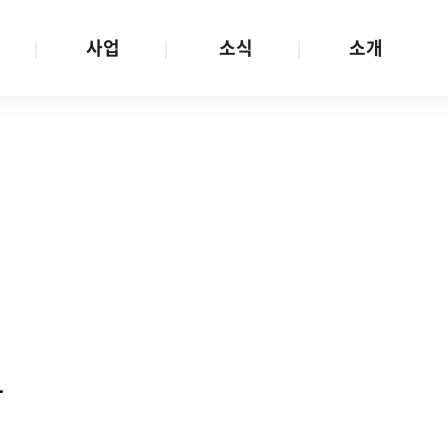
사업
소식
소개
사업 안내
W스토리
재단소개
금
성평등문화확산
공지/공모
연혁
여성인권보장
W뉴스레터
함께하는 사람들
금
여성임파워먼트
언론보도
투명경영
금
다양성존중과 돌봄사회
발행물
공간 대관
기금
대외협력
지난사업
기부
다