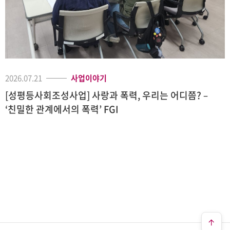
2026.07.21
사업이야기
[성평등사회조성사업] 사랑과 폭력, 우리는 어디쯤? –
‘친밀한 관계에서의 폭력’ FGI