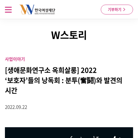
Skip to content
메뉴 열기
기부하기
W스토리
사업이야기
[생애문화연구소 옥희살롱] 2022
‘보호자’들의 낭독회 : 분투(奮鬪)와 발견의
시간
2022.09.22