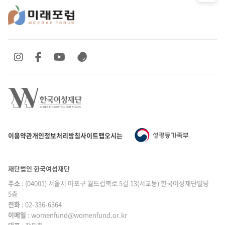
SNS 바로가기
SNS 바로가기
SNS 바로가기
SNS 바로가기
이용약관
개인정보처리방침
사이트맵
오시는 길
재단법인 한국여성재단
주소
: (04001) 서울시 마포구 월드컵북로 5길 13(서교동) 한국여성재단빌딩
5층
전화
: 02-336-6364
이메일
|
: womenfund@womenfund.or.kr