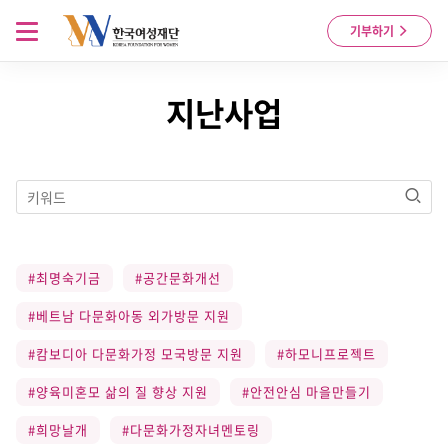
Skip to content
메뉴 열기
기부하기
지난사업
검색
#최명숙기금
#공간문화개선
#베트남 다문화아동 외가방문 지원
#캄보디아 다문화가정 모국방문 지원
#하모니프로젝트
#양육미혼모 삶의 질 향상 지원
#안전안심 마을만들기
#희망날개
#다문화가정자녀멘토링