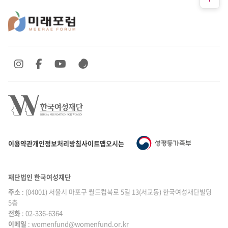
SNS 바로가기
SNS 바로가기
SNS 바로가기
SNS 바로가기
이용약관
개인정보처리방침
사이트맵
오시는 길
재단법인 한국여성재단
주소
: (04001) 서울시 마포구 월드컵북로 5길 13(서교동) 한국여성재단빌딩
5층
전화
: 02-336-6364
이메일
|
: womenfund@womenfund.or.kr