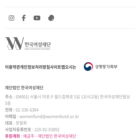
SNS 바로가기
SNS 바로가기
SNS 바로가기
SNS 바로가기
이용약관
개인정보처리방침
사이트맵
오시는 길
재단법인 한국여성재단
주소
: (04001) 서울시 마포구 월드컵북로 5길 13(서교동) 한국여성재단빌딩
5층
전화
: 02-336-6364
이메일
|
: womenfund@womenfund.or.kr
대표
|
: 장필화
사업자등록번호
|
: 220-82-03892
후원계좌
: 예금주 - 재단법인 한국여성재단