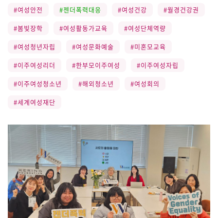
#여성안전
#젠더폭력대응
#여성건강
#월경건강권
#봄빛장학
#여성활동가교육
#여성단체역량
#여성청년자립
#여성문화예술
#미혼모교육
#이주여성리더
#한부모이주여성
#이주여성자립
#이주여성청소년
#해외청소년
#여성회의
#세계여성재단