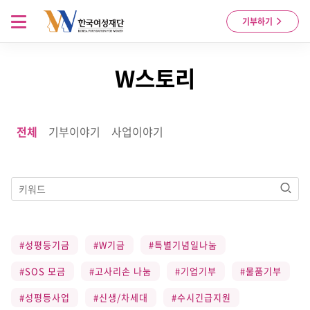
Skip to content
메뉴 열기
기부하기
W스토리
전체
기부이야기
사업이야기
검색
#성평등기금
#W기금
#특별기념일나눔
#SOS 모금
#고사리손 나눔
#기업기부
#물품기부
#성평등사업
#신생/차세대
#수시긴급지원