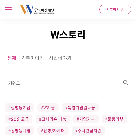
Skip to content
메뉴 열기
기부하기
W스토리
전체
기부이야기
사업이야기
검색
#성평등기금
#W기금
#특별기념일나눔
#SOS 모금
#고사리손 나눔
#기업기부
#물품기부
#성평등사업
#신생/차세대
#수시긴급지원