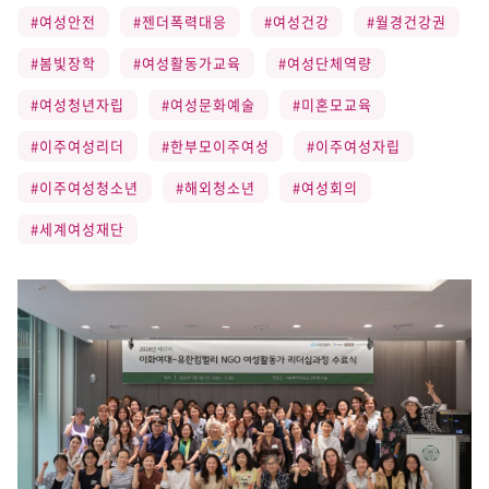
#여성안전
#젠더폭력대응
#여성건강
#월경건강권
#봄빛장학
#여성활동가교육
#여성단체역량
#여성청년자립
#여성문화예술
#미혼모교육
#이주여성리더
#한부모이주여성
#이주여성자립
#이주여성청소년
#해외청소년
#여성회의
#세계여성재단