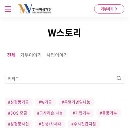
Skip to content
메뉴 열기
기부하기
W스토리
전체
기부이야기
사업이야기
검색
#성평등기금
#W기금
#특별기념일나눔
#SOS 모금
#고사리손 나눔
#기업기부
#물품기부
#성평등사업
#신생/차세대
#수시긴급지원