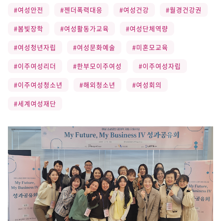
#여성안전
#젠더폭력대응
#여성건강
#월경건강권
#봄빛장학
#여성활동가교육
#여성단체역량
#여성청년자립
#여성문화예술
#미혼모교육
#이주여성리더
#한부모이주여성
#이주여성자립
#이주여성청소년
#해외청소년
#여성회의
#세계여성재단