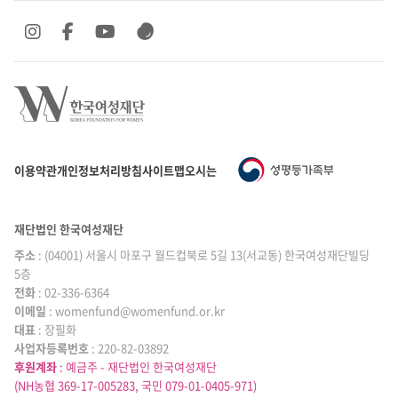
SNS 바로가기
SNS 바로가기
SNS 바로가기
SNS 바로가기
이용약관
개인정보처리방침
사이트맵
오시는 길
재단법인 한국여성재단
주소
: (04001) 서울시 마포구 월드컵북로 5길 13(서교동) 한국여성재단빌딩
5층
전화
: 02-336-6364
이메일
|
: womenfund@womenfund.or.kr
대표
|
: 장필화
사업자등록번호
|
: 220-82-03892
후원계좌
: 예금주 - 재단법인 한국여성재단
(NH농협 369-17-005283, 국민 079-01-0405-971)