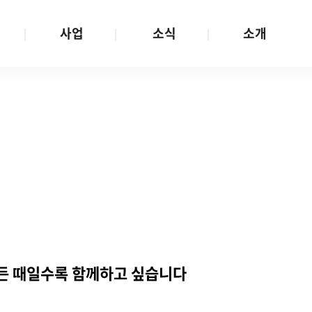
사업
소식
소개
사업 안내
W스토리
재단소개
금
성평등문화확산
공지/공모
연혁
여성인권보장
W뉴스레터
함께하는 사람들
금
여성임파워먼트
언론보도
투명경영
금
다양성존중과 돌봄사회
발행물
공간 대관
기금
대외협력
지난사업
기부
 힘든 때일수록 함께하고 싶습니다