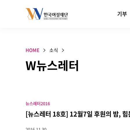
Skip to content
기부
기부안내
성평등 기
HOME
소식
W기금
W뉴스레터
SOS 기
건강지원기
고사리손 
기업기부
뉴스레터
2016
특별기념일 
[뉴스레터 18호] 12월7일 후원의 밤,
2016.11.30