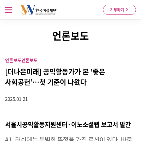
Skip to content
메뉴 열기
기부하기
언론보도
언론보도
언론보도
[더나은미래] 공익활동가가 본 ‘좋은
사회공헌’…첫 기준이 나왔다
2025.01.21
서울시공익활동지원센터·이노소셜랩 보고서 발간
#1. 러쉬에는 특별한 뚜껑을 가진 로션이 있다. 바로