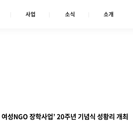
사업
소식
소개
사업 안내
W스토리
재단소개
금
성평등문화확산
공지/공모
연혁
여성인권보장
W뉴스레터
함께하는 사람들
금
여성임파워먼트
언론보도
투명경영
금
다양성존중과 돌봄사회
발행물
공간 대관
기금
대외협력
지난사업
기부
 여성NGO 장학사업’ 20주년 기념식 성황리 개최