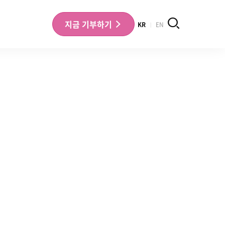
검색
지금
기부하기
KR
EN
나의 기부내역 확인
기부금영수증 확인