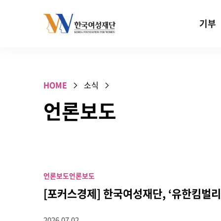
Skip to content
기부
기부안내
성평등 기
HOME
소식
W기금
언론보도
SOS 기
건강지원기
고사리손 
기업기부
언론보도
언론보도
특별기념일 
[포커스경제] 한국여성재단, ‘유한킴벌리
2026.07.02