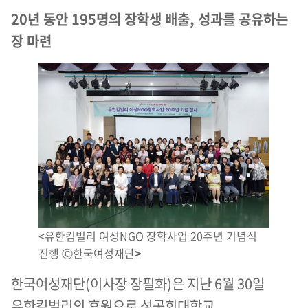
20
년 동안
195
명의 장학생 배출
,
성과를 공유하는
장 마련
<유한킴벌리 여성NGO 장학사업 20주년 기념식
진행 Ⓒ한국여성재단
>
한국여성재단(이사장 장필화)은 지난 6월 30일
유한킴벌리의 후원으로 성공회대학교,