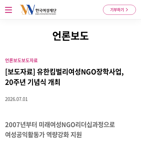
Skip to content
메뉴 열기
기부하기
언론보도
언론보도
보도자료
[보도자료] 유한킴벌리여성NGO장학사업,
20주년 기념식 개최
2026.07.01
2007년부터 미래여성NGO리더십과정으로
여성공익활동가 역량강화 지원