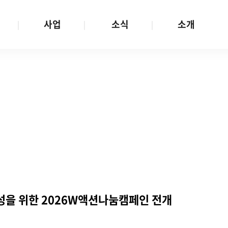
사업
소식
소개
사업 안내
W스토리
재단소개
금
성평등문화확산
공지/공모
연혁
여성인권보장
W뉴스레터
함께하는 사람들
금
여성임파워먼트
언론보도
투명경영
금
다양성존중과 돌봄사회
발행물
공간 대관
기금
대외협력
지난사업
기부
성을 위한 2026W액션나눔캠페인 전개