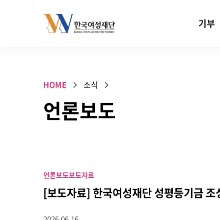
Skip to content
기부
기부안내
성평등 기
HOME
소식
W기금
언론보도
SOS 기
건강지원기
고사리손 
기업기부
언론보도
보도자료
특별기념일 
[보도자료] 한국여성재단 성평등기금 조
2026.06.16