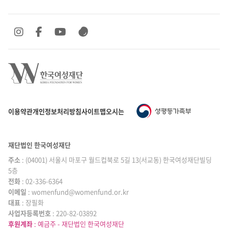
SNS 바로가기
SNS 바로가기
SNS 바로가기
SNS 바로가기
이용약관
개인정보처리방침
사이트맵
오시는 길
재단법인 한국여성재단
주소
: (04001) 서울시 마포구 월드컵북로 5길 13(서교동) 한국여성재단빌딩
5층
전화
: 02-336-6364
이메일
|
: womenfund@womenfund.or.kr
대표
|
: 장필화
사업자등록번호
|
: 220-82-03892
후원계좌
: 예금주 - 재단법인 한국여성재단