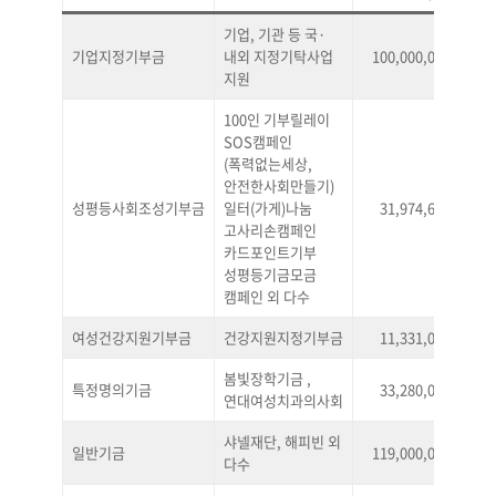
기업, 기관 등 국·
기업지정기부금
내외 지정기탁사업
100,000,000
29
지원
100인 기부릴레이
SOS캠페인
(폭력없는세상,
안전한사회만들기)
성평등사회조성기부금
일터(가게)나눔
31,974,699
9
고사리손캠페인
카드포인트기부
성평등기금모금
캠페인 외 다수
여성건강지원기부금
건강지원지정기부금
11,331,000
3
봄빛장학기금 ,
특정명의기금
33,280,000
9
연대여성치과의사회
샤넬재단, 해피빈 외
일반기금
119,000,000
34
다수