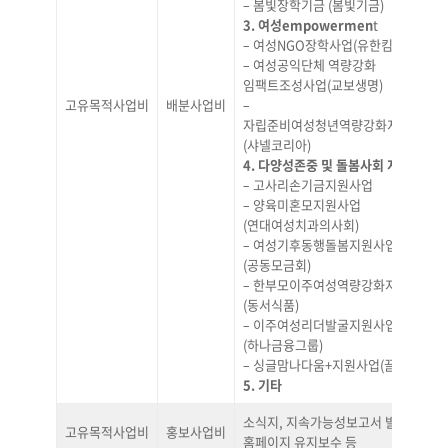
– 봄빛장학기금 (봄빛기금)
3. 여성empowermen
t
– 여성NGO장학사업(유한킴벌리)
– 여성공익단체 역량강화
임팩트조성사업(교보생명)
고유목적사업비
배분사업비
–
자립준비여성청년역량강화지원사업
(샤넬코리아)
4. 다양성존중 및 돌봄사회 지원
– 고사리손기금지원사업
– 양육미혼모지원사업
(연대여성치과의사회)
– 여성기후동행돌봄지원사업
(공동모금회)
– 한부모이주여성역량강화지원사업
(동서식품)
– 이주여성리더발굴지원사업
(하나금융그룹)
– 싱글맘나다움+지원사업(끌리메)
5. 기타
소식지, 지속가능성보고서 발행 및
고유목적사업비
홍보사업비
홈페이지 유지보수 등