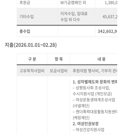
후원금
W기금캠페인 외
1,380,000
0
이자수입, 임대료
기타수입
45,637,207
13
수입 외 다수
총수입
342,602,906
100
지출
(2026.01.01~02.28)
구 분
항 목
내 용
고유목적사업비
모금사업비
후원의밤 행사비, 기부자 관리 등
1. 성차별제도와 문화의 변화사업
– 성평등사회 조성사업,
수시지원사업 (개인모금)
– 여성운동생태계조성사업
(샤넬재단)
– 젠더폭력대응활동지원센터
(케링재단)
2. 여성인권보장
– 여성건강지원사업