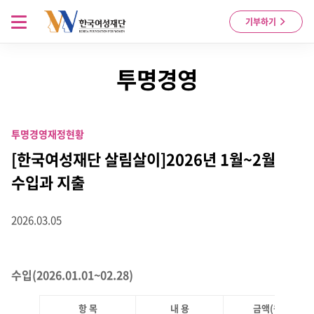
Skip to content
메뉴 열기
기부하기
투명경영
투명경영
재정현황
[한국여성재단 살림살이]2026년 1월~2월
수입과 지출
2026.03.05
수입(2026.01.01~02.28)
항 목
내 용
금액(원)
비