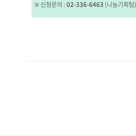
፠ 신청문의 :
02-336-6463
(나눔기획팀