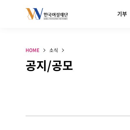
Skip to content
기부
기부안내
성평등 기
HOME
소식
W기금
공지/공모
SOS 기
건강지원기
고사리손 
기업기부
특별기념일 