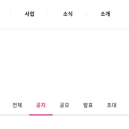
사업
소식
소개
사업 안내
W스토리
재단소개
금
성평등문화확산
공지/공모
연혁
여성인권보장
W뉴스레터
함께하는 사람들
금
여성임파워먼트
언론보도
투명경영
금
다양성존중과 돌봄사회
발행물
공간 대관
기금
대외협력
지난사업
기부
전체
공지
공모
발표
초대