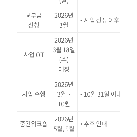
(월)
교부금
2026년
• 사업 선정 이후 진행
신청
3월
2026년
3월 18일
사업 OT
(수)
예정
2026년
사업 수행
3월 ~
• 10월 31일 이내 종료
10월
2026년
중간워크숍
• 추후 안내
5월, 9월