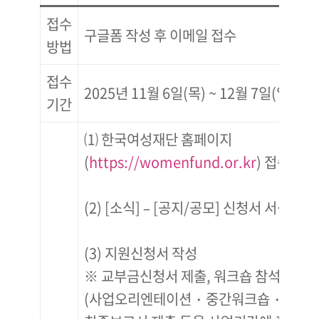
접수
구글폼 작성 후 이메일 접수
방법
접수
2025년 11월 6일(목) ~ 12월 7일(일)
기간
⑴ 한국여성재단 홈페이지
(
https://womenfund.or.kr
) 접속
(2) [소식] – [공지/공모] 신청서 서식 내
(3) 지원신청서 작성
※ 교부금신청서 제출, 워크숍 참석
(사업오리엔테이션・중간워크숍・활동공