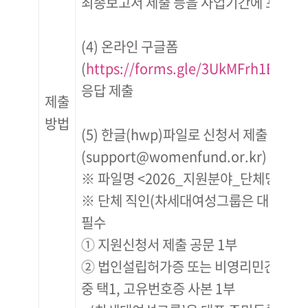
최종보고서 제출 등을 사업기간에 포함하
(4) 온라인 구글폼
(
https://forms.gle/3UkMFrh1BHP
응답 제출
제출
방법
(5) 한글(hwp)파일로 신청서 제출
(support@womenfund.or.kr)
※ 파일명 <2026_지원분야_단체명.hwp
※ 단체 직인(차세대여성그룹은 대표자 사
필수
① 지원신청서 제출 공문 1부
② 법인설립허가증 또는 비영리민간단체
중 택1, 고유번호증 사본 1부