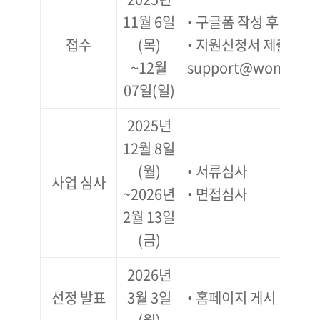
11월 6일
• 구글폼 작성 후 이메
접수
(목)
• 지원신청서 제출
~12월
support@womenfun
07일(일)
2025년
12월 8일
(월)
• 서류심사
사업 심사
~2026년
• 면접심사
2월 13일
(금)
2026년
선정 발표
3월 3일
• 홈페이지 게시 및 개