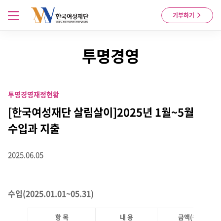
Skip to content
메뉴 열기
기부하기
투명경영
투명경영
재정현황
[한국여성재단 살림살이]2025년 1월~5월
수입과 지출
2025.06.05
수입(2025.01.01~05.31)
항 목
내 용
금액(원)
비