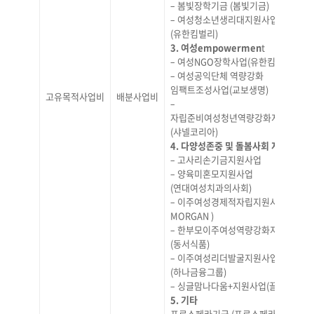
– 봄빛장학기금 (봄빛기금)
– 여성청소년생리대지원사업
(유한킴벌리)
3. 여성empowermen
t
– 여성NGO장학사업(유한킴벌리)
– 여성공익단체 역량강화
임팩트조성사업(교보생명)
고유목적사업비
배분사업비
–
자립준비여성청년역량강화지원사업
(샤넬코리아)
4. 다양성존중 및 돌봄사회 지원
– 고사리손기금지원사업
– 양육미혼모지원사업
(연대여성치과의사회)
– 이주여성경제적자립지원사업(JP
MORGAN )
– 한부모이주여성역량강화지원사업
(동서식품)
– 이주여성리더발굴지원사업
(하나금융그룹)
– 싱글맘나다움+지원사업(끌리메)
5. 기타
프로스페라기금 (프로스페라)