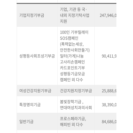
기업, 기관 등 국·
기업지정기부금
내외 지정기탁사업
247,946,072
39
지원
100인 기부릴레이
SOS캠페인
(폭력없는세상,
안전한사회만들기)
성평등사회조성기부금
일터(가게)나눔
90,411,917
14
고사리손캠페인
카드포인트기부
성평등기금모금
캠페인 외 다수
여성건강지원기부금
건강지원지정기부금
25,888,600
4
봄빛장학기금 ,
특정명의기금
38,390,000
6
연대여성치과의사회
프로스페라기금,
일반기금
84,686,023
13
해피빈 외 다수