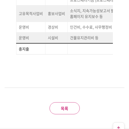
소식지, 지속가능성보고서 발행 및
고유목적사업비
홍보사업비
홈페이지 유지보수 등
운영비
경상비
인건비, 수수료, 사무행정비 등
운영비
시설비
건물유지관리비 등
총지출
목록