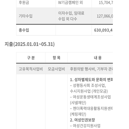
후원금
W기금캠페인 외
15,704,714
2
이자수입, 임대료
기타수입
127,066,091
20
수입 외 다수
총수입
630,093,417
100
지출(2025.01.01~05.31)
구 분
항 목
내 용
고유목적사업비
모금사업비
후원의밤 행사비, 기부자 관리 등
1. 성차별제도와 문화의 변화사업
– 성평등사회 조성사업,
수시지원사업 (개인모금)
– 여성운동생태계조성사업
(샤넬재단)
– 젠더폭력대응활동지원센터
(케링재단)
2. 여성인권보장
– 여성건강지원사업