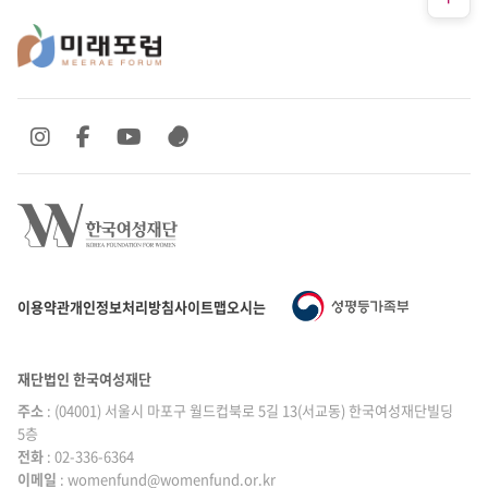
SNS 바로가기
SNS 바로가기
SNS 바로가기
SNS 바로가기
이용약관
개인정보처리방침
사이트맵
오시는 길
재단법인 한국여성재단
주소
: (04001) 서울시 마포구 월드컵북로 5길 13(서교동) 한국여성재단빌딩
5층
전화
: 02-336-6364
이메일
|
: womenfund@womenfund.or.kr