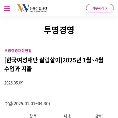
Skip to content
메뉴 열기
기부하기
투명경영
투명경영
재정현황
[한국여성재단 살림살이]2025년 1월~4월
수입과 지출
2025.05.09
수입(2025.01.01~04.30)
항 목
내 용
금액(원)
비