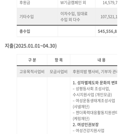
후원금
W기금캠페인 외
14,579,714
2
이자수입, 임대료
기타수입
107,521,167
19
수입 외 다수
총수입
545,556,886
100
지출(2025.01.01~04.30)
구 분
항 목
내 용
고유목적사업비
모금사업비
후원의밤 행사비, 기부자 관리 등
1. 성차별제도와 문화의 변화사업
– 성평등사회 조성사업,
수시지원사업 (개인모금)
– 여성운동생태계조성사업
(샤넬재단)
– 젠더폭력대응활동지원센터
(케링재단)
2. 여성인권보장
– 여성건강지원사업