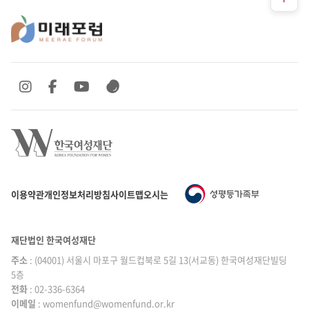
SNS 바로가기
SNS 바로가기
SNS 바로가기
SNS 바로가기
이용약관
개인정보처리방침
사이트맵
오시는 길
재단법인 한국여성재단
주소
: (04001) 서울시 마포구 월드컵북로 5길 13(서교동) 한국여성재단빌딩
5층
전화
: 02-336-6364
이메일
|
: womenfund@womenfund.or.kr