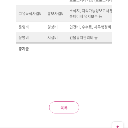
소식지, 지속가능성보고서 발행 및
고유목적사업비
홍보사업비
홈페이지 유지보수 등
운영비
경상비
인건비, 수수료, 사무행정비 등
운영비
시설비
건물유지관리비 등
총지출
목록