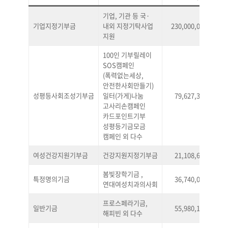
기업, 기관 등 국·
기업지정기부금
내외 지정기탁사업
230,000,000
42
지원
100인 기부릴레이
SOS캠페인
(폭력없는세상,
안전한사회만들기)
성평등사회조성기부금
일터(가게)나눔
79,627,305
14
고사리손캠페인
카드포인트기부
성평등기금모금
캠페인 외 다수
여성건강지원기부금
건강지원지정기부금
21,108,600
3
봄빛장학기금 ,
특정명의기금
36,740,000
6
연대여성치과의사회
프로스페라기금,
일반기금
55,980,100
10
해피빈 외 다수