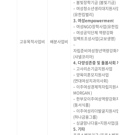
– 봄빛장학기금 (봄빛기금)
– 여성청소년생리대지원사업
(유한킴벌리)
3. 여성empowermen
t
– 여성NGO장학사업(유한킴벌리)
– 여성공익단체 역량강화
임팩트조성사업(교보생명)
고유목적사업비
배분사업비
–
자립준비여성청년역량강화지원사업
(샤넬코리아)
4. 다양성존중 및 돌봄사회 지원
– 고사리손기금지원사업
– 양육미혼모지원사업
(연대여성치과의사회)
– 이주여성경제적자립지원사업(JP
MORGAN )
– 한부모이주여성역량강화지원사업
(동서식품)
– 이주여성리더발굴지원사업
(하나금융그룹)
– 싱글맘나다움+지원사업(끌리메)
5. 기타
프로스페라기금 (프로스페라)