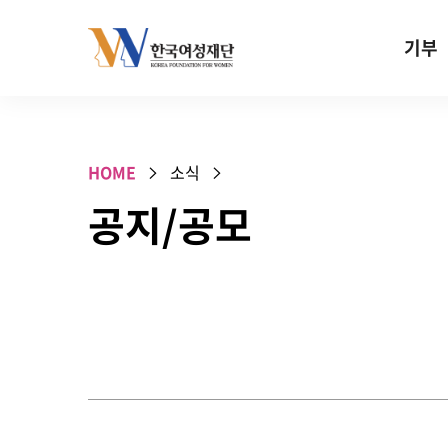
Skip to content
기부
기부안내
성평등 기
HOME
소식
W기금
공지/공모
SOS 기
건강지원기
고사리손 
기업기부
특별기념일 