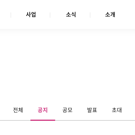
사업
소식
소개
사업 안내
W스토리
재단소개
금
성평등문화확산
공지/공모
연혁
여성인권보장
W뉴스레터
함께하는 사람들
금
여성임파워먼트
언론보도
투명경영
금
다양성존중과 돌봄사회
발행물
공간 대관
기금
대외협력
지난사업
기부
전체
공지
공모
발표
초대