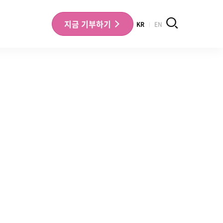
검색
지금
기부하기
KR
EN
나의 기부내역 확인
기부금영수증 확인