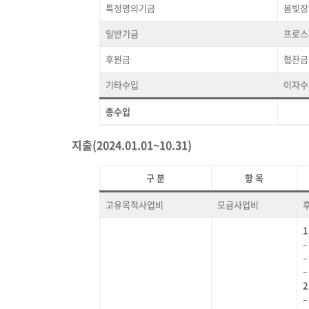
특정명의기금
봄빛장
일반기금
프로스
후원금
협찬금
기타수입
이자수
총수입
지출(2024.01.01~10.31)
구 분
항 목
고유목적사업비
모금사업비