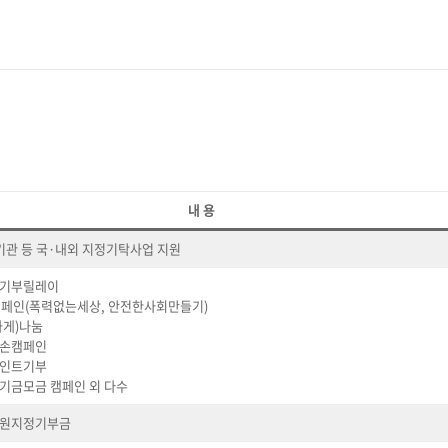
내 용
 기관 등 국·내외 지정기탁사업 지원
인 기부릴레이
캠페인(폭력없는세상, 안전한사회만들기)
가게)나눔
손캠페인
인트기부
기금모금 캠페인 외 다수
원지정기부금