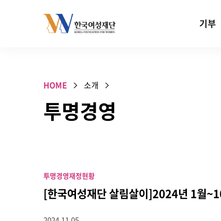
Skip to content
기부
기부안내
성평등 기
HOME
소개
W기금
투명경영
SOS 기
건강지원기
고사리손 
기업기부
투명경영
재정현황
특별기념일 
[한국여성재단 살림살이]2024년 1월~1
2024.11.05