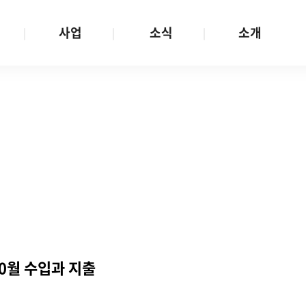
사업
소식
소개
사업 안내
W스토리
재단소개
금
성평등문화확산
공지/공모
연혁
여성인권보장
W뉴스레터
함께하는 사람들
금
여성임파워먼트
언론보도
투명경영
금
다양성존중과 돌봄사회
발행물
공간 대관
기금
대외협력
지난사업
기부
0월 수입과 지출