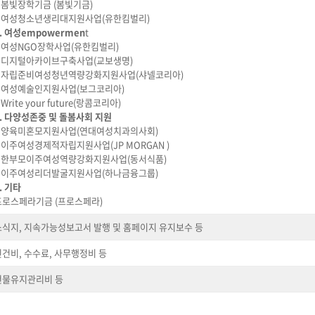
– 봄빛장학기금 (봄빛기금)
– 여성청소년생리대지원사업(유한킴벌리)
. 여성empowermen
t
– 여성NGO장학사업(유한킴벌리)
– 디지털아카이브구축사업(교보생명)
– 자립준비여성청년역량강화지원사업(샤넬코리아)
– 여성예술인지원사업(보그코리아)
 Write your future(랑콤코리아)
4. 다양성존중 및 돌봄사회 지원
– 양육미혼모지원사업(연대여성치과의사회)
– 이주여성경제적자립지원사업(JP MORGAN )
– 한부모이주여성역량강화지원사업(동서식품)
– 이주여성리더발굴지원사업(하나금융그룹)
. 기타
프로스페라기금 (프로스페라)
소식지, 지속가능성보고서 발행 및 홈페이지 유지보수 등
인건비, 수수료, 사무행정비 등
건물유지관리비 등