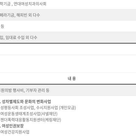
학기금 , 연대여성치과의사회
페라기금, 해피빈 외 다수
 등
입, 임대료 수입 외 다수
내 용
후원의밤 행사비, 기부자 관리 등
1. 성차별제도와 문화의 변화사업
– 성평등사회 조성사업, 수시지원사업 (개인모금)
– 여성운동생태계조성사업(샤넬재단)
– 젠더폭력대응활동지원센터(케링재단)
2. 여성인권보장
– 여성건강지원사업