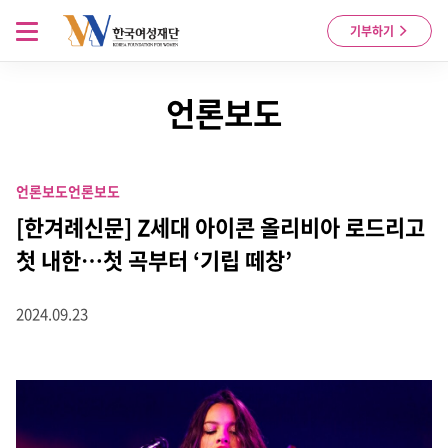
Skip to content
메뉴 열기
기부하기
언론보도
언론보도
언론보도
[한겨례신문] Z세대 아이콘 올리비아 로드리고
첫 내한…첫 곡부터 ‘기립 떼창’
2024.09.23