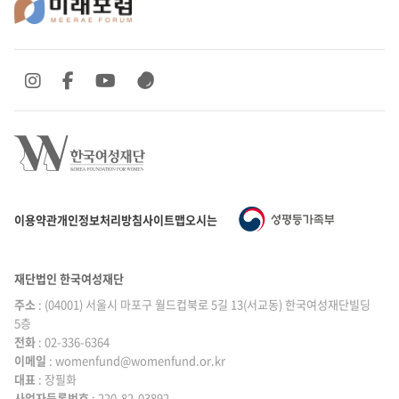
SNS 바로가기
SNS 바로가기
SNS 바로가기
SNS 바로가기
이용약관
개인정보처리방침
사이트맵
오시는 길
재단법인 한국여성재단
주소
: (04001) 서울시 마포구 월드컵북로 5길 13(서교동) 한국여성재단빌딩
5층
전화
: 02-336-6364
이메일
|
: womenfund@womenfund.or.kr
대표
|
: 장필화
사업자등록번호
|
: 220-82-03892