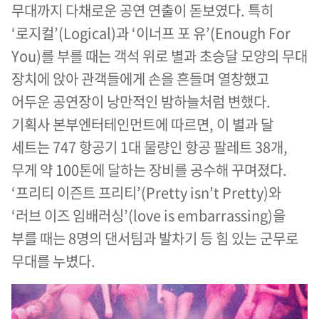
무대까지 다채로운 공연 연출이 돋보였다. 특히
‘로지컬’(Logical)과 ‘이너프 포 유’(Enough For
You)를 부를 때는 객석 위로 별과 초승달 모양의 무대
장치에 앉아 관객들에게 손을 흔들며 열창했고
어두운 공연장이 낭만적인 밤하늘처럼 변했다.
기획사 본부엔터테인먼트에 따르면, 이 별과 달
세트는 747 항공기 1대 물량인 항공 팔레트 38개,
무게 약 100톤에 달하는 장비를 공수해 꾸며졌다.
‘프리티 이즌트 프리티’(Pretty isn’t Pretty)와
‘러브 이즈 임배러싱’(love is embarrassing)을
부를 때는 8명의 댄서팀과 발차기 등 힘 있는 군무로
무대를 누볐다.