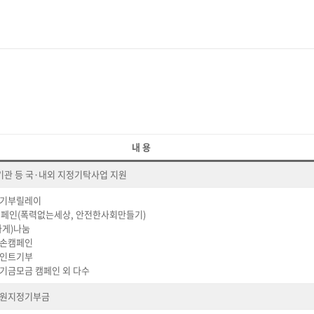
내 용
 기관 등 국·내외 지정기탁사업 지원
인 기부릴레이
캠페인(폭력없는세상, 안전한사회만들기)
가게)나눔
손캠페인
인트기부
기금모금 캠페인 외 다수
원지정기부금