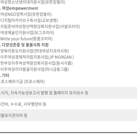
– 여성청소년생리대지원사업(유한킴벌리)
. 여성empowermen
t
– 여성NGO장학사업(유한킴벌리)
– 디지털아카이브구축사업(교보생명)
– 자립준비여성청년역량강화지원사업(샤넬코리아)
– 여성예술인지원사업(보그코리아)
 Write your future(랑콤코리아)
4. 다양성존중 및 돌봄사회 지원
– 양육미혼모지원사업(연대여성치과의사회)
– 이주여성경제적자립지원사업(JP MORGAN )
– 한부모이주여성역량강화지원사업(동서식품)
– 이주여성리더발굴지원사업(하나금융그룹)
. 기타
프로스페라기금 (프로스페라)
소식지, 지속가능성보고서 발행 및 홈페이지 유지보수 등
인건비, 수수료, 사무행정비 등
건물유지관리비 등