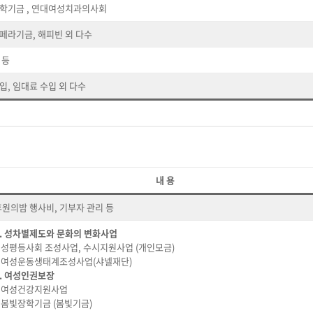
학기금 , 연대여성치과의사회
페라기금, 해피빈 외 다수
 등
입, 임대료 수입 외 다수
내 용
후원의밤 행사비, 기부자 관리 등
1. 성차별제도와 문화의 변화사업
– 성평등사회 조성사업, 수시지원사업 (개인모금)
– 여성운동생태계조성사업(샤넬재단)
2. 여성인권보장
– 여성건강지원사업
– 봄빛장학기금 (봄빛기금)