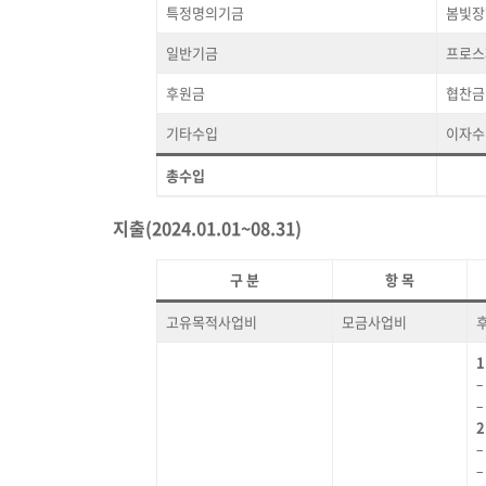
특정명의기금
봄빛장
일반기금
프로스
후원금
협찬금
기타수입
이자수
총수입
지출(2024.01.01~08.31)
구 분
항 목
고유목적사업비
모금사업비