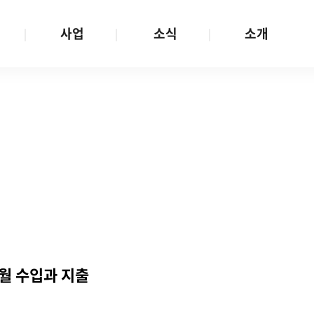
사업
소식
소개
사업 안내
W스토리
재단소개
금
성평등문화확산
공지/공모
연혁
여성인권보장
W뉴스레터
함께하는 사람들
금
여성임파워먼트
언론보도
투명경영
금
다양성존중과 돌봄사회
발행물
공간 대관
기금
대외협력
지난사업
기부
8월 수입과 지출