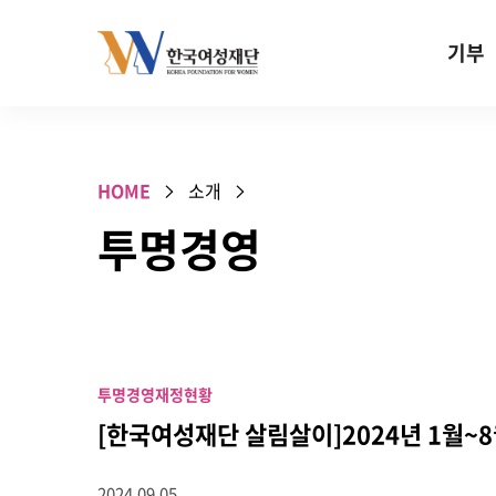
Skip to content
기부
기부안내
성평등 기
HOME
소개
W기금
투명경영
SOS 기
건강지원기
고사리손 
기업기부
투명경영
재정현황
특별기념일 
[한국여성재단 살림살이]2024년 1월~
2024.09.05