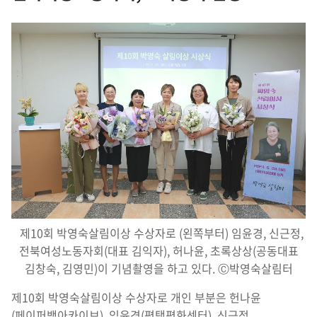
제10회 박영숙살림이상 수상자로 (왼쪽부터) 임윤경, 신근정,
전북여성노동자회(대표 김익자), 허나윤, 초록상상(공동대표
김창숙, 김영민)이 기념촬영을 하고 있다. Ⓒ박영숙살림터
제10회 박영숙살림이상 수상자로 개인 부분은 헌나윤
(페이퍼백아카이브), 임윤경(평택평화센터), 신근정