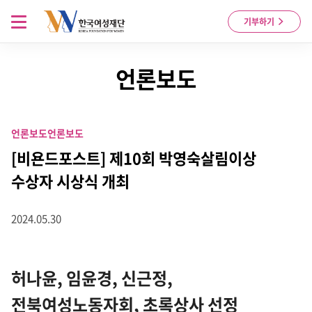
Skip to content
메뉴 열기
기부하기
언론보도
언론보도
언론보도
[비욘드포스트] 제10회 박영숙살림이상
수상자 시상식 개최
2024.05.30
허나윤, 임윤경, 신근정,
전북여성노동자회, 초록상사 선정