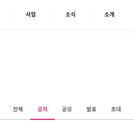
사업
소식
소개
사업 안내
W스토리
재단소개
금
성평등문화확산
공지/공모
연혁
여성인권보장
W뉴스레터
함께하는 사람들
금
여성임파워먼트
언론보도
투명경영
금
다양성존중과 돌봄사회
발행물
공간 대관
기금
대외협력
지난사업
기부
전체
공지
공모
발표
초대