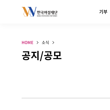
Skip to content
기부
기부안내
성평등 기
HOME
소식
W기금
공지/공모
SOS 기
건강지원기
고사리손 
기업기부
특별기념일 