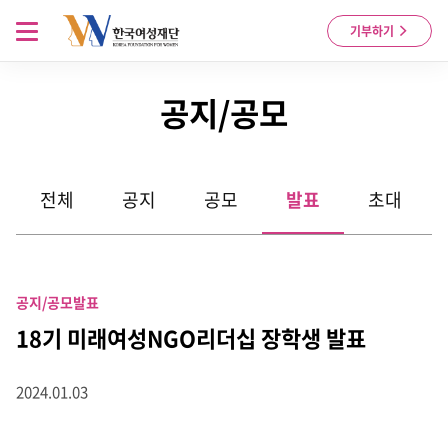
Skip to content
메뉴 열기
기부하기
공지/공모
전체
공지
공모
발표
초대
공지/공모
발표
18기 미래여성NGO리더십 장학생 발표
2024.01.03