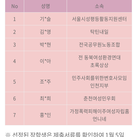
No
성명
소속
1
기*슬
서울시성평등활동지원센터
2
김*영
탁틴내일
3
박*현
전국공무원노동조합
전 동북여성환경연대
4
이*아
초록상상
민주사회를위한변호사모임
5
조*주
인천지부
6
최*희
춘천여성민우회
가정폭력피해이주여성자립홈
7
홍*인
언니네
※ 선정된 장학생은 제출서류를 확인하여 1월 5일