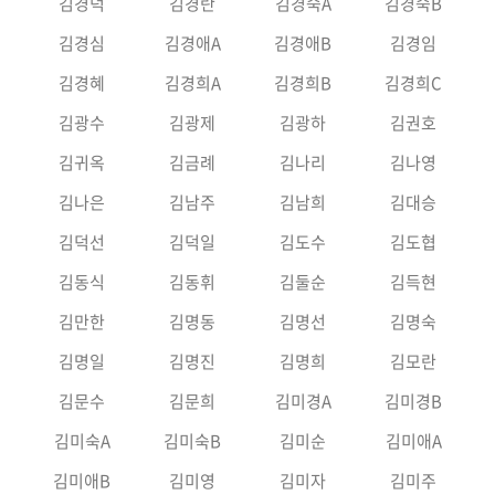
김경덕
김경란
김경숙A
김경숙B
김경심
김경애A
김경애B
김경임
김경혜
김경희A
김경희B
김경희C
김광수
김광제
김광하
김권호
김귀옥
김금례
김나리
김나영
김나은
김남주
김남희
김대승
김덕선
김덕일
김도수
김도협
김동식
김동휘
김둘순
김득현
김만한
김명동
김명선
김명숙
김명일
김명진
김명희
김모란
김문수
김문희
김미경A
김미경B
김미숙A
김미숙B
김미순
김미애A
김미애B
김미영
김미자
김미주