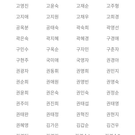
고영진
고윤숙
고재순
고주형
고지애
고지원
고채우
고희경
공옥분
공태숙
곽숙희
곽영선
곽은숙
곽지혜
곽혜경
구경애
구민수
구옥순
구자민
구춘자
구현주
국미애
국영자
권경아
권광자
권동휘
권명희
권민지
권순희
권애원
권영빈
권영숙
권윤희
권은숙
권인숙
권정순
권주미
권진희
권태섭
권태영
권태완
권태정
권혁진
권현지
권혜영
김가은
김갑순
김건우