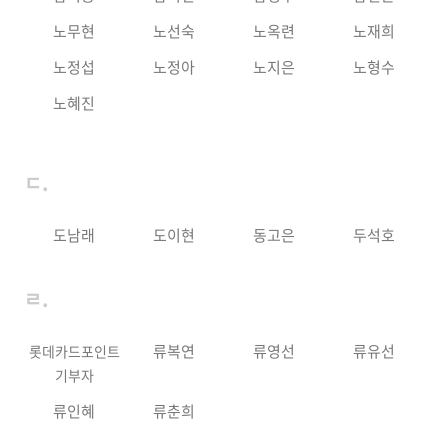
노무현
노선숙
노옥련
노재희
노정섭
노정아
노지은
노형수
노혜진
ㄷ.
도남래
도이현
동고은
두석호
ㄹ.
류복연
류영선
류유선
롯데카드포인트
기부자
류인혜
류춘희