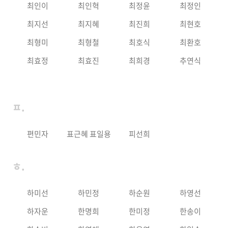
최인이
최인혁
최정윤
최정인
최지선
최지혜
최진희
최현호
최형미
최형철
최호식
최환호
최효정
최효진
최희경
추연식
ㅍ.
편민자
표근혜 표일용
피선희
ㅎ.
하미선
하민정
하순원
하영선
하자운
한명희
한미정
한송이