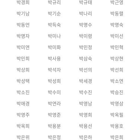
박경희
박규리
박규태
박근영
박기남
박기순
박나리
박동렬
박동언
박득숙
박명수
박명숙
박명자
박미나
박미령
박미선
박미연
박미화
박민정
박민혁
박민희
박사용
박삼숙
박상현
박상희
박석자
박선의
박선희
박성택
박성희
박세경
박소연
박소진
박수미
박수진
박승진
박애경
박연라
박영남
박영삼
박영주
박영준
박영희
박옥필
박옥희
박용분
박용선
박용호
박은위
박은정
박은하
박은희