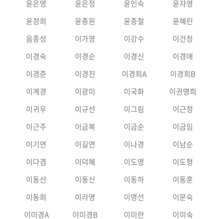
윤은영
윤은정
윤인숙
윤자영
윤정희
윤종원
윤종철
윤혜린
음종성
이가영
이강수
이건정
이경숙
이경순
이경신
이경애
이경준
이경진
이경희A
이경희B
이계경
이광미
이국화
이권명희
이귀우
이규선
이그림
이근정
이근주
이금복
이금순
이금임
이기연
이길연
이나경
이남순
이다겸
이덕혜
이도영
이도형
이동선
이동신
이동하
이동훈
이동희
이라영
이명선
이문숙
이미경A
이미경B
이미란
이미숙