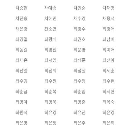
차승현
차예송
차인순
차재명
차진승
차혜민
채수경
채용석
채은경
천소연
최경수
최경애
최경일
최광식
최권호
최남미
최동길
최명진
최문영
최미애
최새은
최서영
최석준
최선아
최선열
최선희
최성철
최세훈
최수경
최수원
최수정
최수현
최순금
최순복
최순임
최시현
최영아
최영욱
최영준
최옥숙
최원석
최유경
최유진
최은경
최은영
최은정
최은주
최은희