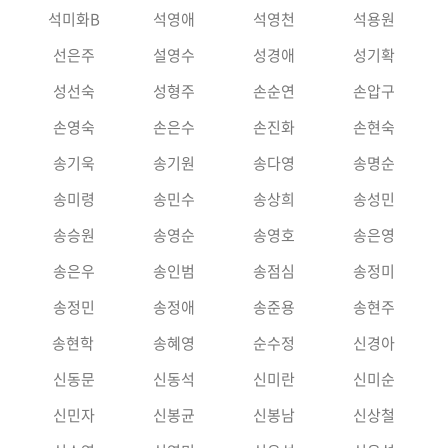
석미화B
석영애
석영천
석용원
선은주
설영수
성경애
성기확
성선숙
성형주
손순연
손압구
손영숙
손은수
손진화
손현숙
송기욱
송기원
송다영
송명순
송미령
송민수
송상희
송성민
송승원
송영순
송영호
송은영
송은우
송인범
송점심
송정미
송정민
송정애
송준용
송현주
송현학
송혜영
순수정
신경아
신동문
신동석
신미란
신미순
신민자
신봉균
신봉남
신상철