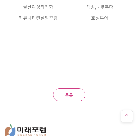
울산여성의전화
책방,눈맞추다
커뮤니티컨설팅꾸림
호성투어
목록