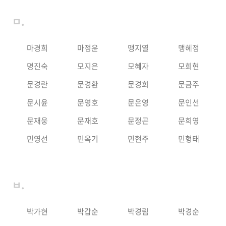
ㅁ.
마경희
마정윤
맹지열
맹혜정
명진숙
모지은
모혜자
모희현
문경란
문경환
문경희
문금주
문시윤
문영호
문은영
문인선
문재웅
문재호
문정곤
문희영
민영선
민옥기
민현주
민형태
ㅂ.
박가현
박갑순
박경림
박경순