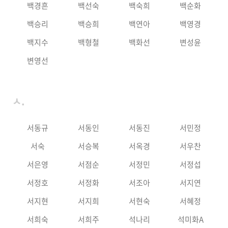
백경흔
백선숙
백숙희
백순화
백승리
백승희
백연아
백영경
백지수
백형철
백화선
변성윤
변영선
ㅅ.
서동규
서동인
서동진
서민정
서숙
서승복
서옥경
서우찬
서은영
서점순
서정민
서정섭
서정호
서정화
서조아
서지연
서지현
서지희
서현숙
서혜정
서희숙
서희주
석나리
석미화A