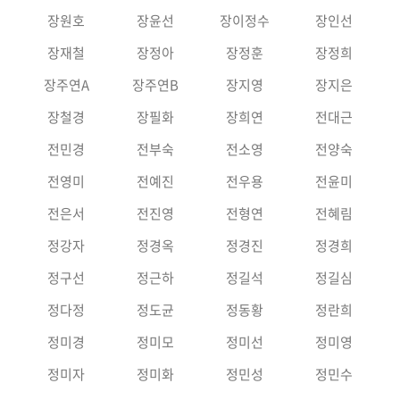
장원호
장윤선
장이정수
장인선
장재철
장정아
장정훈
장정희
장주연A
장주연B
장지영
장지은
장철경
장필화
장희연
전대근
전민경
전부숙
전소영
전양숙
전영미
전예진
전우용
전윤미
전은서
전진영
전형연
전혜림
정강자
정경옥
정경진
정경희
정구선
정근하
정길석
정길심
정다정
정도균
정동황
정란희
정미경
정미모
정미선
정미영
정미자
정미화
정민성
정민수