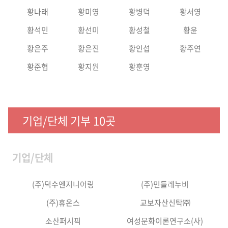
황나래
황미영
황병덕
황서영
황석민
황선미
황성철
황윤
황은주
황은진
황인섭
황주연
황준협
황지원
황훈영
기업/단체 기부 10곳
기업/단체
(주)덕수엔지니어링
(주)민들레누비
(주)휴온스
교보자산신탁㈜
소산퍼시픽
여성문화이론연구소(사)