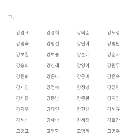
ㄱ.
강경표
강경희
강덕순
강도성
강명숙
강명진
강민아
강병원
강보길
강보승
강순애
강순자
강승희
강신해
강영아
강원두
강원화
강은나
강은비
강은숙
강재진
강점숙
강정녕
강정민
강제훈
강종남
강종완
강지연
강지우
강태인
강현선
강혜규
강혜선
강혜숙
강혜정
강호간
고경표
고명화
고명희
고영주