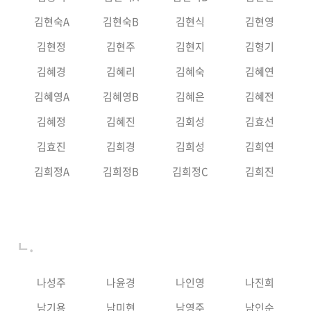
김현숙A
김현숙B
김현식
김현영
김현정
김현주
김현지
김형기
김혜경
김혜리
김혜숙
김혜연
김혜영A
김혜영B
김혜은
김혜전
김혜정
김혜진
김회성
김효선
김효진
김희경
김희성
김희연
김희정A
김희정B
김희정C
김희진
ㄴ.
나성주
나윤경
나인영
나진희
남기용
남미현
남영주
남인순