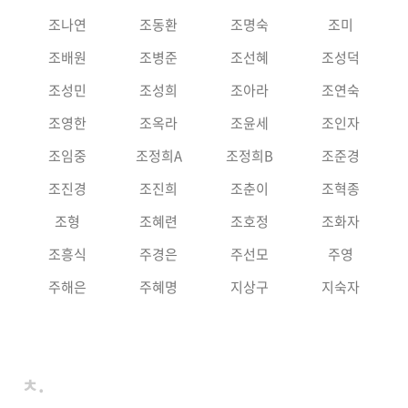
조나연
조동환
조명숙
조미
조배원
조병준
조선혜
조성덕
조성민
조성희
조아라
조연숙
조영한
조옥라
조윤세
조인자
조임중
조정희A
조정희B
조준경
조진경
조진희
조춘이
조혁종
조형
조혜련
조호정
조화자
조흥식
주경은
주선모
주영
주해은
주혜명
지상구
지숙자
ㅊ.