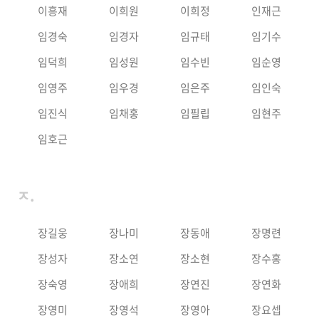
이흥재
이희원
이희정
인재근
임경숙
임경자
임규태
임기수
임덕희
임성원
임수빈
임순영
임영주
임우경
임은주
임인숙
임진식
임채홍
임필립
임현주
임호근
ㅈ.
장길웅
장나미
장동애
장명련
장성자
장소연
장소현
장수홍
장숙영
장애희
장연진
장연화
장영미
장영석
장영아
장요셉