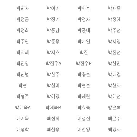
박의자
박이례
박익수
박재욱
박정곤
박정례
박정자
박정혜
박정희
박종남
박종대
박주선
박주연
박준용
박지연
박지영
박지혜
박지효
박진
박진선
박진영
박진우A
박진우B
박찬민
박찬범
박찬주
박충순
박태경
박현
박현미
박현순
박현자
박형주
박혜경
박혜란
박혜선
박혜숙A
박혜숙B
박효숙
방윤혁
배기옥
배선희
배성신
배은주
배종학
배철용
배한영
백경자