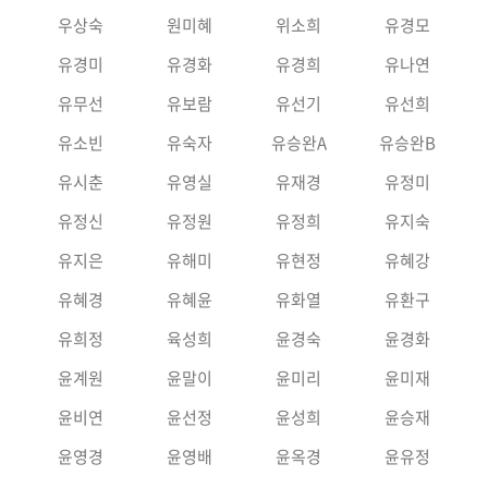
우상숙
원미혜
위소희
유경모
유경미
유경화
유경희
유나연
유무선
유보람
유선기
유선희
유소빈
유숙자
유승완A
유승완B
유시춘
유영실
유재경
유정미
유정신
유정원
유정희
유지숙
유지은
유해미
유현정
유혜강
유혜경
유혜윤
유화열
유환구
유희정
육성희
윤경숙
윤경화
윤계원
윤말이
윤미리
윤미재
윤비연
윤선정
윤성희
윤승재
윤영경
윤영배
윤옥경
윤유정