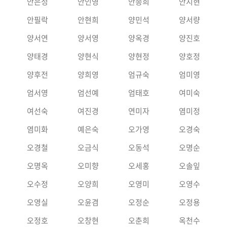
안은성
안인영
안종희
안지현
안필락
안현희
양민석
양서량
양서연
양서영
양옥경
양진호
양태경
양현식
양현정
양호정
양후전
양희영
엄규숙
엄미영
엄서영
엄선예
엄태호
여미숙
여선숙
여진경
연미자
염미정
염미화
예은숙
오가영
오경숙
오경철
오금식
오동석
오명순
오명옥
오미향
오세홍
오솔잎
오수정
오양희
오영미
오영수
오영실
오윤겸
오정순
오정용
오정호
오창현
오춘희
옥천수