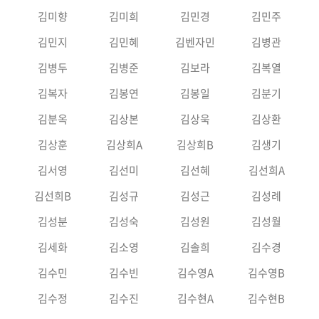
김미향
김미희
김민경
김민주
김민지
김민혜
김벤자민
김병관
김병두
김병준
김보라
김복열
김복자
김봉연
김봉일
김분기
김분옥
김상본
김상욱
김상환
김상훈
김상희A
김상희B
김생기
김서영
김선미
김선혜
김선희A
김선희B
김성규
김성근
김성례
김성분
김성숙
김성원
김성월
김세화
김소영
김솔희
김수경
김수민
김수빈
김수영A
김수영B
김수정
김수진
김수현A
김수현B