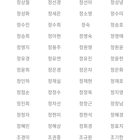
정상철
정선경
정선아
정성녕
정성화
정세은
정소영
정수미
정수진
정수희
정숙
정승호
정승희
정아현
정영숙
정영애
정영지
정용주
정원영
정원윤
정유경
정유연
정유진
정윤헌
정윤희
정은경
정은자
정은화
정인하
정재실
정재현
정재호
정점순
정정수
정정옥
정지영
정진희
정차선
정창근
정창남
정청자
정현미
정현석
정혜경
정혜민
정혜상
정회경
정효지
조경미
조권중
조규원
조기한