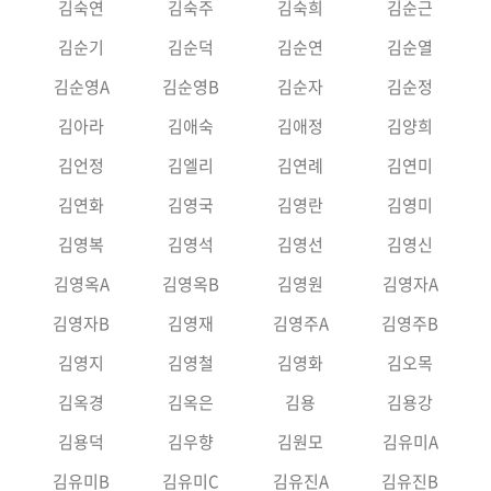
김숙연
김숙주
김숙희
김순근
김순기
김순덕
김순연
김순열
김순영A
김순영B
김순자
김순정
김아라
김애숙
김애정
김양희
김언정
김엘리
김연례
김연미
김연화
김영국
김영란
김영미
김영복
김영석
김영선
김영신
김영옥A
김영옥B
김영원
김영자A
김영자B
김영재
김영주A
김영주B
김영지
김영철
김영화
김오목
김옥경
김옥은
김용
김용강
김용덕
김우향
김원모
김유미A
김유미B
김유미C
김유진A
김유진B