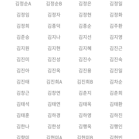
김정순A
김정순B
김정은
김정일
김정임
김정자
김정현
김정화
김정희
김종덕
김종순
김주환
김준승
김지나
김지선
김지영
김지원
김지현
김지혜
김진근
김진미
김진성
김진수
김진숙
김진아
김진옥
김진용
김진일
김진태
김진희A
김진희B
김차순
김창근
김창연
김춘지
김춘희
김태석
김태연
김태옥
김태환
김태훈
김하경
김하영
김하진
김한나
김한성
김행옥
김행인
김향미
김현미A
김현미B
김현빈