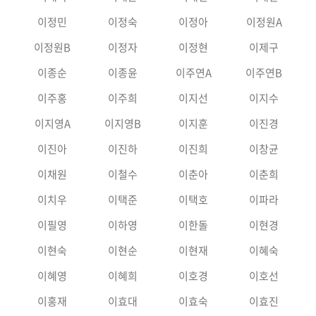
이정민
이정숙
이정아
이정원A
이정원B
이정자
이정현
이제구
이종순
이종윤
이주연A
이주연B
이주홍
이주희
이지선
이지수
이지영A
이지영B
이지훈
이진경
이진아
이진하
이진희
이창균
이채원
이철수
이춘아
이춘희
이치우
이택준
이택호
이파라
이필영
이하영
이한돌
이현경
이현숙
이현순
이현재
이혜숙
이혜영
이혜희
이호경
이호선
이홍재
이효대
이효숙
이효진