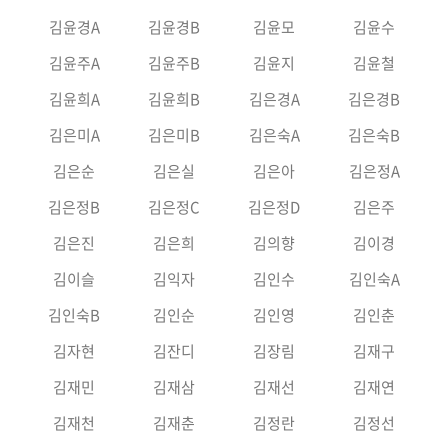
김윤경A
김윤경B
김윤모
김윤수
김윤주A
김윤주B
김윤지
김윤철
김윤희A
김윤희B
김은경A
김은경B
김은미A
김은미B
김은숙A
김은숙B
김은순
김은실
김은아
김은정A
김은정B
김은정C
김은정D
김은주
김은진
김은희
김의향
김이경
김이슬
김익자
김인수
김인숙A
김인숙B
김인순
김인영
김인춘
김자현
김잔디
김장림
김재구
김재민
김재삼
김재선
김재연
김재천
김재춘
김정란
김정선