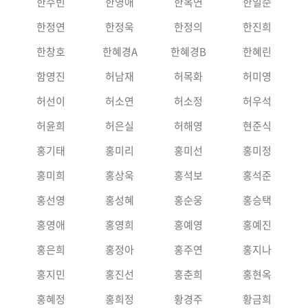
한수빈
한영애
한옥연
한일순
한정연
한정욱
한정의
한진희
한창호
한혜경A
한혜경B
한혜린
함영진
허남재
허목화
허미영
허선이
허소연
허소정
허우석
허윤희
허은실
허해영
현준식
홍기태
홍미리
홍미선
홍미정
홍미희
홍상욱
홍석보
홍석준
홍선영
홍성혜
홍순웅
홍승택
홍영애
홍영희
홍예영
홍예진
홍은희
홍정아
홍주연
홍지나
홍지민
홍진선
홍춘희
홍현옥
홍혜정
홍희정
황경주
황금희