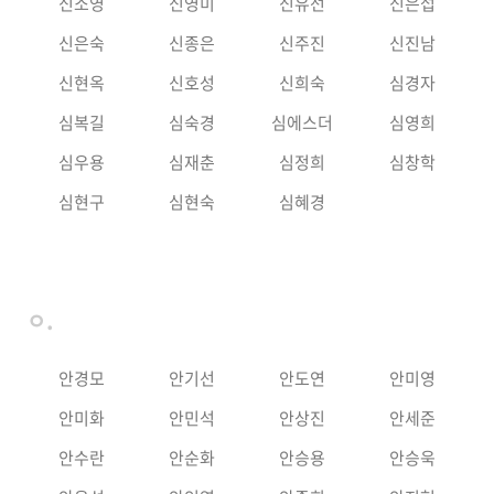
신소영
신영미
신유선
신은섭
신은숙
신종은
신주진
신진남
신현옥
신호성
신희숙
심경자
심복길
심숙경
심에스더
심영희
심우용
심재춘
심정희
심창학
심현구
심현숙
심혜경
ㅇ.
안경모
안기선
안도연
안미영
안미화
안민석
안상진
안세준
안수란
안순화
안승용
안승욱