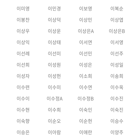
이미영
이민경
이보영
이복순
이봉찬
이상덕
이상민
이상엽
이상우
이상운
이상은A
이상은B
이상익
이상태
이서연
이서영
이선례
이선미
이선민
이선주
이선희
이성원
이성은
이성일
이성자
이성헌
이소희
이송희
이수련
이수미
이수연
이수옥
이수이
이수정A
이수정B
이수진
이수현
이수희
이숙인
이숙진
이숙향
이순오
이순헌
이승수
이승은
이아람
이애란
이양주