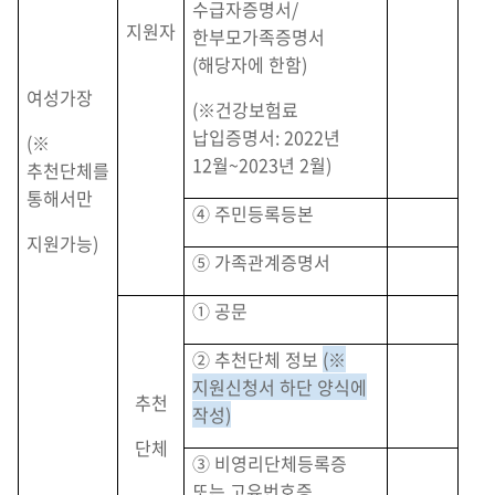
수급자증명서/
지원자
한부모가족증명서
(해당자에 한함)
여성가장
(※건강보험료
납입증명서: 2022년
(※
12월~2023년 2월)
추천단체를
통해서만
④ 주민등록등본
지원가능)
⑤ 가족관계증명서
① 공문
② 추천단체 정보
(※
지원신청서 하단 양식에
추천
작성)
단체
③ 비영리단체등록증
또는 고유번호증