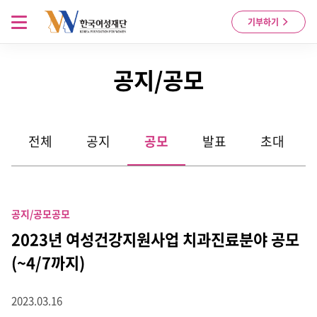
Skip to content
메뉴 열기
기부하기
공지/공모
전체
공지
공모
발표
초대
공지/공모
공모
2023년 여성건강지원사업 치과진료분야 공모
(~4/7까지)
2023.03.16