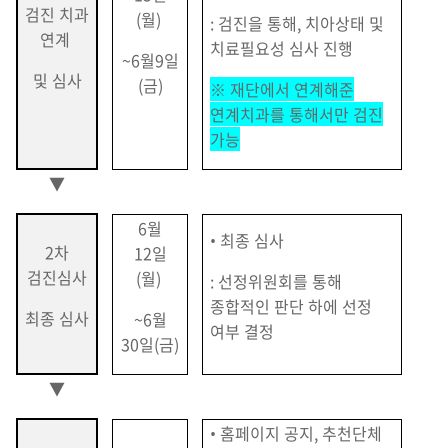
검진 치과
(월)
: 검진을 통해, 치아상태 및
연계
치료필요성 심사 진행
~6월9일
및 심사
(금)
※ 재단에서 연계해준
연계치과를 통해서만 검진
가능
▼
6월
• 최종 심사
2차
12일
검진심사
(월)
: 선정위원회를 통해
종합적인 판단 하에 선정
최종 심사
~6월
여부 결정
30일(금)
▼
• 홈페이지 공지, 추천단체