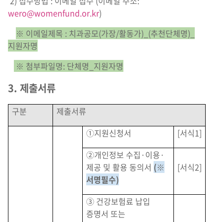
2) 접수방법 : 이메일 접수 (이메일 주소:
wero@womenfund.or.kr
)
※ 이메일제목 : 치과공모(가장/활동가)_(추천단체명)_
지원자명
※ 첨부파일명: 단체명_지원자명
3. 제출서류
구분
제출서류
①지원신청서
[서식1]
②개인정보 수집·이용·
제공 및 활용 동의서
(※
[서식2]
서명필수)
③ 건강보험료 납입
증명서 또는