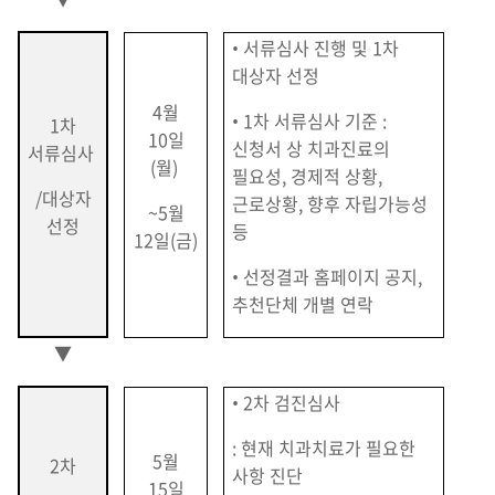
• 서류심사 진행 및 1차
대상자 선정
4월
• 1차 서류심사 기준 :
1차
10일
신청서 상 치과진료의
서류심사
(월)
필요성, 경제적 상황,
/대상자
근로상황, 향후 자립가능성
~5월
선정
등
12일(금)
• 선정결과 홈페이지 공지,
추천단체 개별 연락
▼
• 2차 검진심사
: 현재 치과치료가 필요한
5월
2차
사항 진단
15일