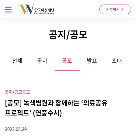
Skip to content
메뉴 열기
기부하기
공지/공모
전체
공지
공모
발표
초대
공지/공모
공모
[공모] 녹색병원과 함께하는 ‘의료공유
프로젝트’ (연중수시)
2022.08.29