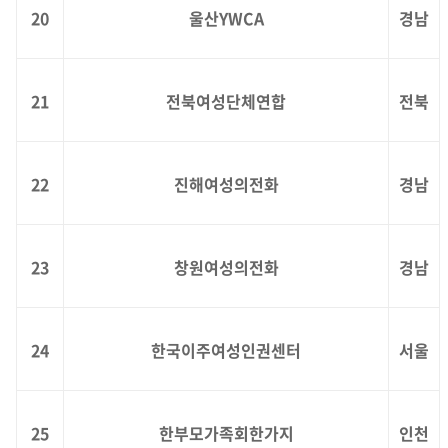
20
울산YWCA
경남
21
전북여성단체연합
전북
22
진해여성의전화
경남
23
창원여성의전화
경남
24
한국이주여성인권센터
서울
25
한부모가족회한가지
인천