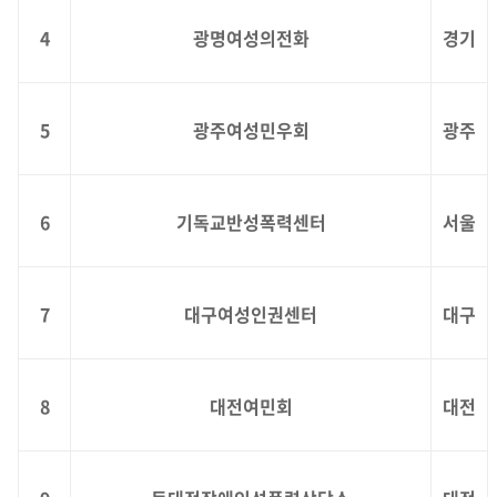
4
광명여성의전화
경기
5
광주여성민우회
광주
6
기독교반성폭력센터
서울
7
대구여성인권센터
대구
8
대전여민회
대전