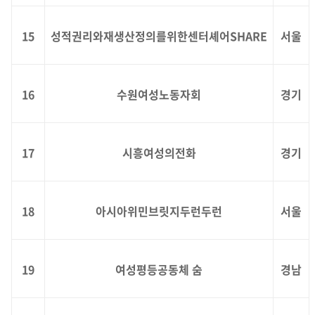
15
성적권리와재생산정의를위한센터셰어SHARE
서울
16
수원여성노동자회
경기
17
시흥여성의전화
경기
18
아시아위민브릿지두런두런
서울
19
여성평등공동체 숨
경남