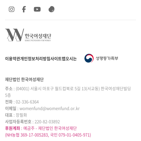
SNS 바로가기
SNS 바로가기
SNS 바로가기
SNS 바로가기
이용약관
개인정보처리방침
사이트맵
오시는 길
재단법인 한국여성재단
주소
: (04001) 서울시 마포구 월드컵북로 5길 13(서교동) 한국여성재단빌딩
5층
전화
: 02-336-6364
이메일
|
: womenfund@womenfund.or.kr
대표
|
: 장필화
사업자등록번호
|
: 220-82-03892
후원계좌
: 예금주 - 재단법인 한국여성재단
(NH농협 369-17-005283, 국민 079-01-0405-971)