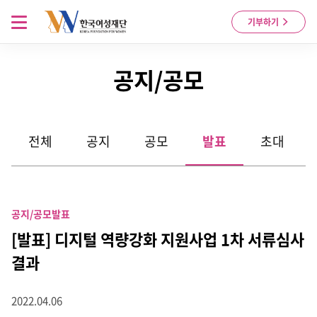
Skip to content
메뉴 열기
기부하기
공지/공모
전체
공지
공모
발표
초대
공지/공모
발표
[발표] 디지털 역량강화 지원사업 1차 서류심사
결과
2022.04.06