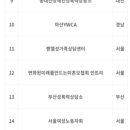
9
동대전장애인성폭력상담소
대전
10
마산YWCA
경남
11
벧엘성가족상담센터
서울
12
변화된미래를만드는미혼모협회 인트리
서울
13
부산성폭력상담소
부산
14
서울여성노동자회
서울