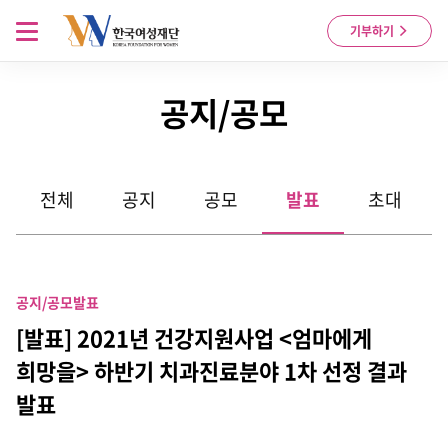
Skip to content
메뉴 열기
기부하기
공지/공모
전체
공지
공모
발표
초대
공지/공모
발표
[발표] 2021년 건강지원사업 <엄마에게
희망을> 하반기 치과진료분야 1차 선정 결과
발표