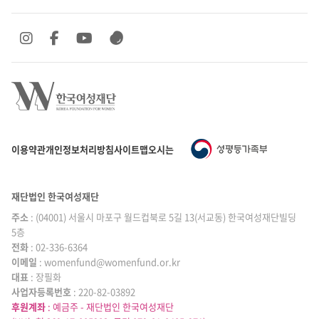
SNS 바로가기
SNS 바로가기
SNS 바로가기
SNS 바로가기
이용약관
개인정보처리방침
사이트맵
오시는 길
재단법인 한국여성재단
주소
: (04001) 서울시 마포구 월드컵북로 5길 13(서교동) 한국여성재단빌딩
5층
전화
: 02-336-6364
이메일
|
: womenfund@womenfund.or.kr
대표
|
: 장필화
사업자등록번호
|
: 220-82-03892
후원계좌
: 예금주 - 재단법인 한국여성재단