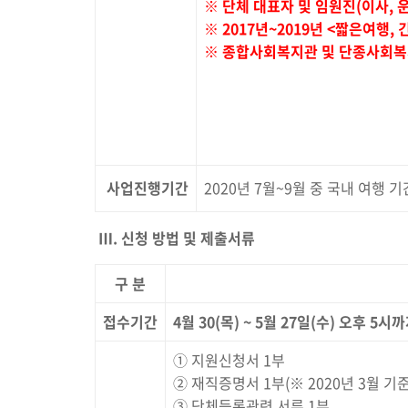
※ 단체 대표자 및 임원진(이사, 
※ 2017년~2019년 <짧은여행
※ 종합사회복지관 및 단종사회복지
사업진행기간
2020년 7월~9월 중 국내 여행 
Ⅲ
.
신청 방법 및 제출서류
구 분
접수기간
4
월
30(
목
) ~ 5
월
27
일
(
수
)
오후
5
시까
① 지원신청서 1부
② 재직증명서 1부(※ 2020년 3월 기
③ 단체등록관련 서류 1부