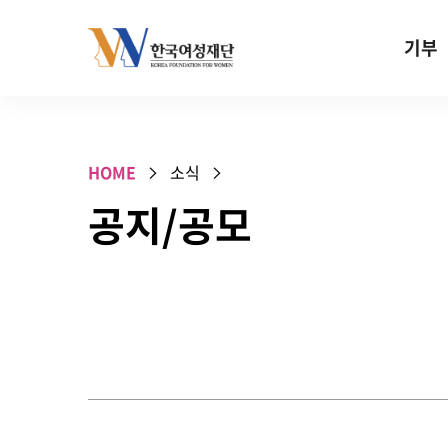
Skip to content
기부
기부안내
성평등 기
HOME
소식
W기금
공지/공모
SOS 기
건강지원기
고사리손 
기업기부
특별기념일 