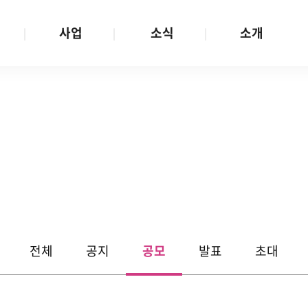
사업
소식
소개
사업 안내
W스토리
재단소개
금
성평등문화확산
공지/공모
연혁
여성인권보장
W뉴스레터
함께하는 사람들
금
여성임파워먼트
언론보도
투명경영
금
다양성존중과 돌봄사회
발행물
공간 대관
기금
대외협력
지난사업
기부
전체
공지
공모
발표
초대