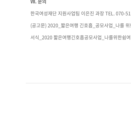
Ⅶ
.
문의
한국여성재단 지원사업팀 이은진 과장 TEL. 070-512
(공고문) 2020_짧은여행 긴호흡_공모사업_나를 
서식_2020 짧은여행긴호흡공모사업_나를위한쉼