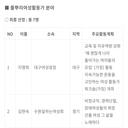
■ 풀뿌리여성활동가 분야
○ 최종 선정 : 총 7명
NO
이름
소속
지역
주요활동계획
교육 및 치유역량 강화
‘꽤 괜찮게 나이
들어가는 여자들의
1
지명희
대구여성광장
대구
모임’ (가칭) 활동
지속가능한 운동을
고민하는 여성 활동가
워크숍(가칭) 개최
비정규직. 경력단절,
장애여성들의 희망
2
김현숙
수원일하는여성회
경기
선율 여성 그 삶을
노래하다