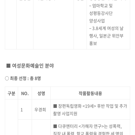
– 엄마학교 및
성평등강사단
양성사업
– 3.8세계 여성의 날
행사, 일본군 위안부
홍보
■ 여성문화예술인 분야
○ 최종 선정 : 총 8명
구분
NO.
성명
작품활동내용
■ 장편독립영화 <19세> 후반 작업 및 추가
1
우경희
촬영 사업지원
■ 다큐멘터리 <가해자 연구>는 성폭력,
직장 내 폭력, 학교 폭력을 경험한 세 명의