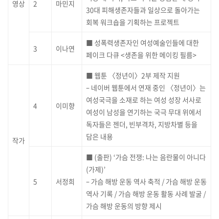
영상
2
마민지
30대 피해생존자들과 일상으로 돌아가는
회복 워크숍을 기획하는 프로젝트
■ 성폭력생존자인 여성예술인들에 대한
3
이나연
페이크 다큐 <생존을 위한 메이킹 필름>
■ 웹툰 〈정년이〉2부 제작 지원
– 네이버 웹툰에서 연재 중인 〈정년이〉는
여성국극을 소재로 하는 여성 성장 서사로
4
이미향
여성이 남성을 연기하는 국극 무대 위에서
독자들은 젠더, 빈부격차, 지방차별 등을
담은 내용
작가
■ (출판) ‘가슴 전쟁: 나는 음란물이 아니다
(가제)’
5
서정희
– 가슴 해방 운동 역사 축적 / 가슴 해방 운동
역사 기록 / 가슴 해방 운동 활동 사례 발굴 /
가슴 해방 운동의 방향 제시