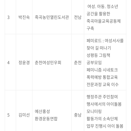
여성. 아동. 청소년
공간을 활용한
3
박진숙
죽곡농민열린도서관
전남
죽곡마을교육공동체
구축
페미로드 : 여성서사를
찾아 길 떠나기
성평등 그림책
4
정윤경
춘천여성민우회
춘천
공부모임
페미니즘 시네토크
폭력예방 통합교육
전문과정 교육 이수
행정주관 주민참여
행사에서의 아이돌봄
예산홍성
모니터링
5
김미선
충남
환경운동연합
활동가의 소속단체
업무 진행시 아이 돌봄