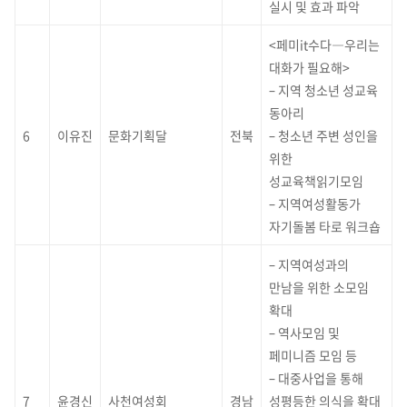
실시 및 효과 파악
<페미it수다―우리는
대화가 필요해>
– 지역 청소년 성교육
동아리
6
이유진
문화기획달
전북
– 청소년 주변 성인을
위한
성교육책읽기모임
– 지역여성활동가
자기돌봄 타로 워크숍
– 지역여성과의
만남을 위한 소모임
확대
– 역사모임 및
페미니즘 모임 등
– 대중사업을 통해
7
윤경신
사천여성회
경남
성평등한 의식을 확대