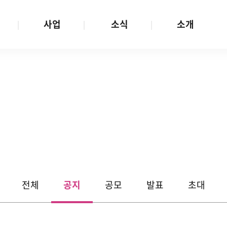
사업
소식
소개
사업 안내
W스토리
재단소개
금
성평등문화확산
공지/공모
연혁
여성인권보장
W뉴스레터
함께하는 사람들
금
여성임파워먼트
언론보도
투명경영
금
다양성존중과 돌봄사회
발행물
공간 대관
기금
대외협력
지난사업
기부
전체
공지
공모
발표
초대