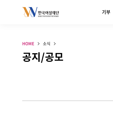
Skip to content
기부
기부안내
성평등 기
HOME
소식
W기금
공지/공모
SOS 기
건강지원기
고사리손 
기업기부
특별기념일 