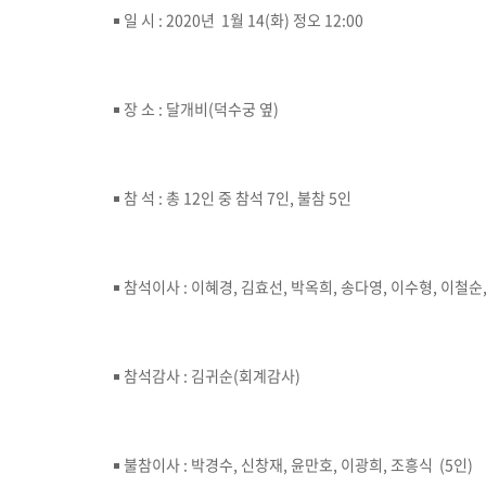
￭ 일 시 : 2020년 1월 14(화) 정오 12:00
￭ 장 소 : 달개비(덕수궁 옆)
￭ 참 석 : 총 12인 중 참석 7인, 불참 5인
￭ 참석이사 : 이혜경, 김효선, 박옥희, 송다영, 이수형, 이철순,
￭ 참석감사 : 김귀순(회계감사)
￭ 불참이사 : 박경수, 신창재, 윤만호, 이광희, 조흥식 (5인)