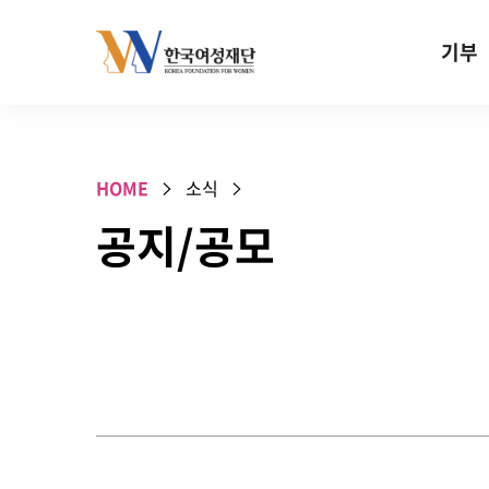
Skip to content
기부
기부안내
성평등 기
HOME
소식
W기금
공지/공모
SOS 기
건강지원기
고사리손 
기업기부
특별기념일 