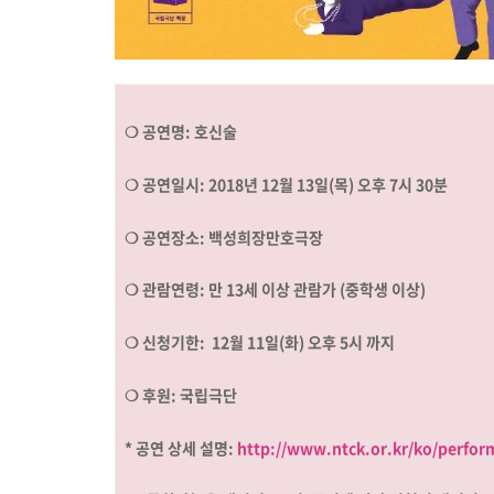
❍
공연명: 호신술
❍
공연일시: 2018년 12월 13일(목) 오후 7시 30분
❍
공연장소: 백성희장만호극장
❍ 관람연령: 만 13세 이상 관람가 (중학생 이상)
❍ 신청기한:
12
월 11일(화) 오후 5시 까지
❍ 후원: 국립극단
* 공연 상세 설명:
http://www.ntck.or.kr/ko/perfor