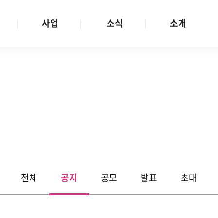
사업
소식
소개
사업 안내
W스토리
재단소개
금
성평등문화확산
공지/공모
연혁
여성인권보장
W뉴스레터
함께하는 사람들
금
여성임파워먼트
언론보도
투명경영
금
다양성존중과 돌봄사회
발행물
공간 대관
기금
대외협력
지난사업
기부
전체
공지
공모
발표
초대