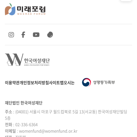
SNS 바로가기
SNS 바로가기
SNS 바로가기
SNS 바로가기
이용약관
개인정보처리방침
사이트맵
오시는 길
재단법인 한국여성재단
주소
: (04001) 서울시 마포구 월드컵북로 5길 13(서교동) 한국여성재단빌딩
5층
전화
: 02-336-6364
이메일
|
: womenfund@womenfund.or.kr