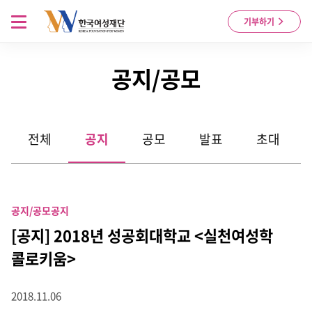
Skip to content
메뉴 열기
기부하기
공지/공모
전체
공지
공모
발표
초대
공지/공모
공지
[공지] 2018년 성공회대학교 <실천여성학
콜로키움>
2018.11.06