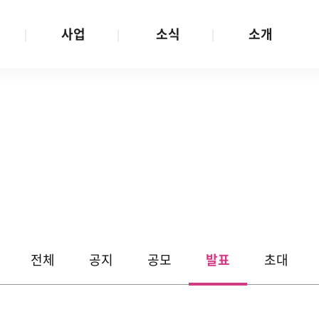
사업
소식
소개
사업 안내
W스토리
재단소개
금
성평등문화확산
공지/공모
연혁
여성인권보장
W뉴스레터
함께하는 사람들
금
여성임파워먼트
언론보도
투명경영
금
다양성존중과 돌봄사회
발행물
공간 대관
기금
대외협력
지난사업
기부
전체
공지
공모
발표
초대