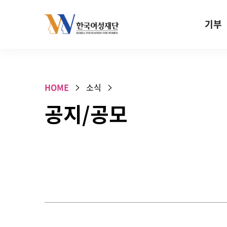
Skip to content
기부
기부안내
성평등 기
HOME
소식
W기금
공지/공모
SOS 기
건강지원기
고사리손 
기업기부
특별기념일 