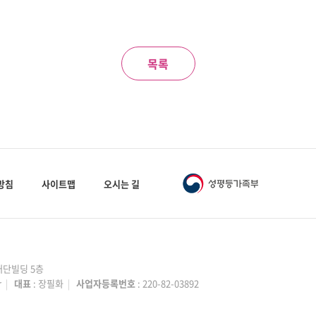
목록
방침
사이트맵
오시는 길
성재단빌딩 5층
r
|
대표
: 장필화
|
사업자등록번호
: 220-82-03892