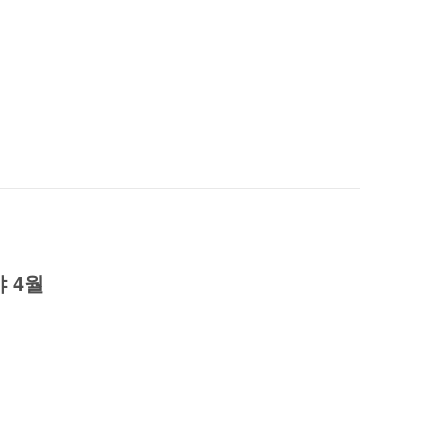
 4월
——–