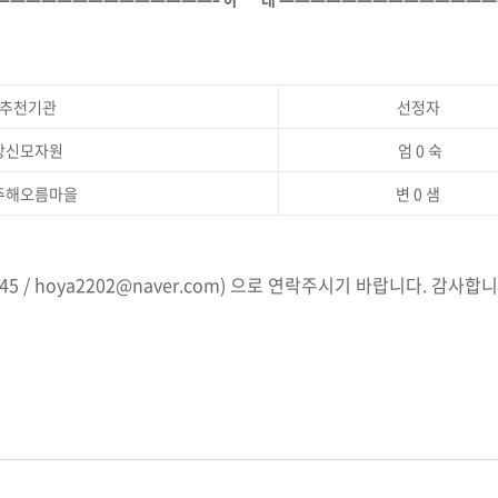
추천기관
선정자
창신모자원
엄 0 숙
주해오름마을
변 0 샘
45 / hoya2202@naver.com) 으로 연락주시기 바랍니다. 감사합