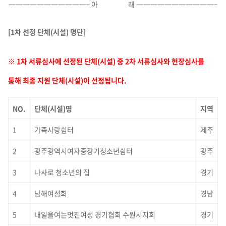
———————————– 아 래 ———————————–
[1
차 선정 단체
(
시설
)
명단
]
※
1
차 서류심사에 선정된 단체
(
시설
)
중
2
차 서류심사와 현장심사를
통해 최종 지원 단체
(
시설
)
이 선정됩니다
.
NO.
단체
(
시설
)
명
지역
1
가족사랑쉼터
제주
2
광주광역시여자중장기청소년쉼터
광주
3
나사로 청소년의 집
경기
4
남해여성회
경남
5
내일을여는멋진여성 경기협회 수원시지회
경기