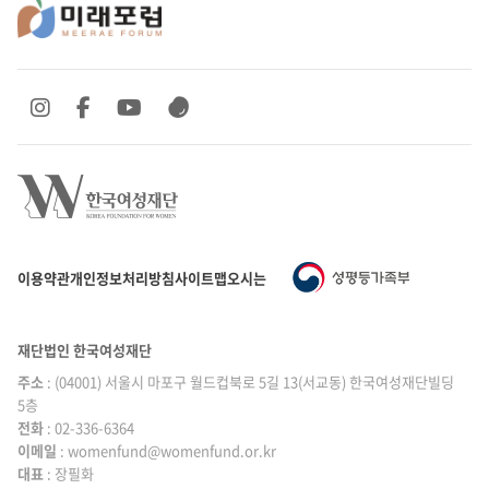
SNS 바로가기
SNS 바로가기
SNS 바로가기
SNS 바로가기
이용약관
개인정보처리방침
사이트맵
오시는 길
재단법인 한국여성재단
주소
: (04001) 서울시 마포구 월드컵북로 5길 13(서교동) 한국여성재단빌딩
5층
전화
: 02-336-6364
이메일
|
: womenfund@womenfund.or.kr
대표
|
: 장필화