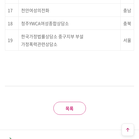
17
천안여성의전화
충남
18
청주YWCA여성종합상담소
충북
한국가정법률상담소 중구지부 부설
19
서울
가정폭력관련상담소
목록