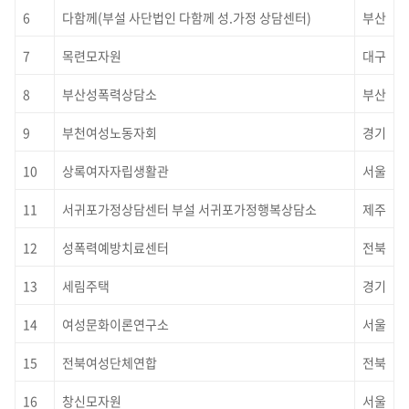
6
다함께(부설 사단법인 다함께 성.가정 상담센터)
부산
7
목련모자원
대구
8
부산성폭력상담소
부산
9
부천여성노동자회
경기
10
상록여자자립생활관
서울
11
서귀포가정상담센터 부설 서귀포가정행복상담소
제주
12
성폭력예방치료센터
전북
13
세림주택
경기
14
여성문화이론연구소
서울
15
전북여성단체연합
전북
16
창신모자원
서울