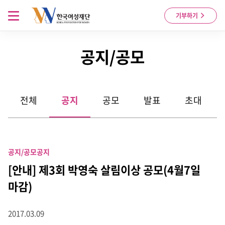
Skip to content
메뉴 열기
기부하기
공지/공모
전체
공지
공모
발표
초대
공지/공모
공지
[안내] 제3회 박영숙 살림이상 공모(4월7일
마감)
2017.03.09