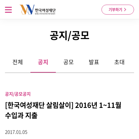
Skip to content
메뉴 열기
기부하기
공지/공모
전체
공지
공모
발표
초대
공지/공모
공지
[한국여성재단 살림살이] 2016년 1~11월
수입과 지출
2017.01.05