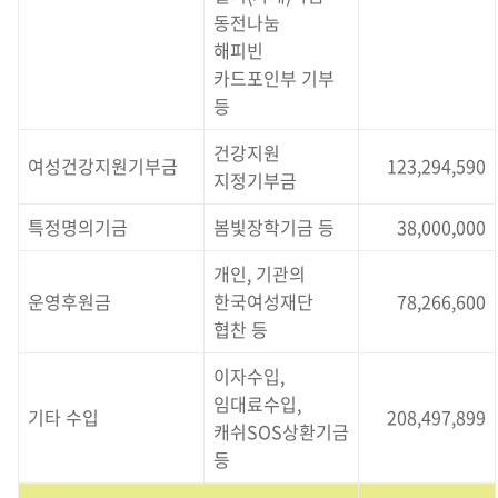
동전나눔
해피빈
카드포인부 기부
등
건강지원
여성건강지원기부금
123,294,590
지정기부금
특정명의기금
봄빛장학기금 등
38,000,000
개인, 기관의
운영후원금
한국여성재단
78,266,600
협찬 등
이자수입,
임대료수입,
기타 수입
208,497,899
캐쉬SOS상환기금
등