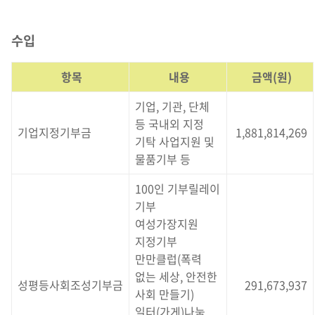
수입
항목
내용
금액(원)
기업, 기관, 단체
등 국내외 지정
기업지정기부금
1,881,814,269
기탁 사업지원 및
물품기부 등
100인 기부릴레이
기부
여성가장지원
지정기부
만만클럽(폭력
없는 세상, 안전한
성평등사회조성기부금
291,673,937
사회 만들기)
일터(가게)나눔