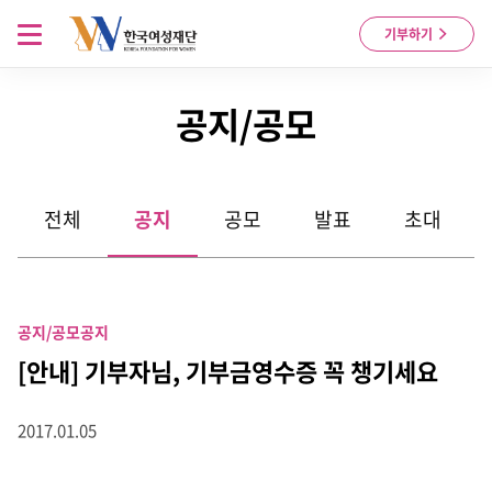
Skip to content
메뉴 열기
기부하기
공지/공모
전체
공지
공모
발표
초대
공지/공모
공지
[안내] 기부자님, 기부금영수증 꼭 챙기세요
2017.01.05