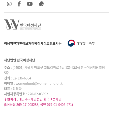
SNS 바로가기
SNS 바로가기
SNS 바로가기
SNS 바로가기
이용약관
개인정보처리방침
사이트맵
오시는 길
재단법인 한국여성재단
주소
: (04001) 서울시 마포구 월드컵북로 5길 13(서교동) 한국여성재단빌딩
5층
전화
: 02-336-6364
이메일
|
: womenfund@womenfund.or.kr
대표
|
: 장필화
사업자등록번호
|
: 220-82-03892
후원계좌
: 예금주 - 재단법인 한국여성재단
(NH농협 369-17-005283, 국민 079-01-0405-971)