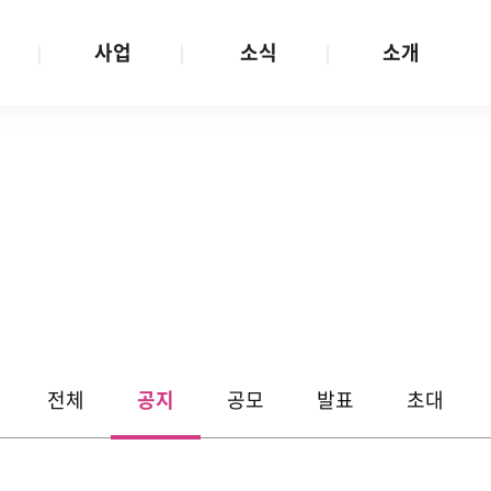
사업
소식
소개
사업 안내
W스토리
재단소개
금
성평등문화확산
공지/공모
연혁
여성인권보장
W뉴스레터
함께하는 사람들
금
여성임파워먼트
언론보도
투명경영
금
다양성존중과 돌봄사회
발행물
공간 대관
기금
대외협력
지난사업
기부
전체
공지
공모
발표
초대