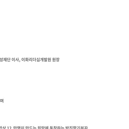
여성재단 이사, 이화리더십개발원 원장
보며
원밥상 12 만명이 만드는 희망에 동참하는 박진향기부자