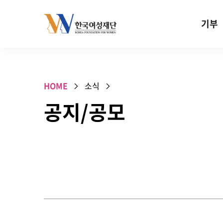
Skip to content
기부
기부안내
성평등 기
HOME
소식
W기금
공지/공모
SOS 기
건강지원기
고사리손 
기업기부
특별기념일 