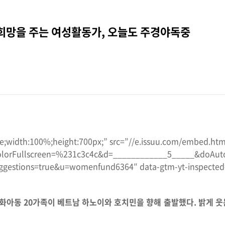
 희망을 주는 여성활동가, 오늘도 주경야독중
ne;width:100%;height:700px;” src=”//e.issuu.com/embed.htm
orFullscreen=%231c3c4c&d=____________5_____&doAutof
gestions=true&u=womenfund6364″ data-gtm-yt-inspected-
화아동 20가족이 베트남 하노이와 호치민을 향해 출발했다. 밝게 웃