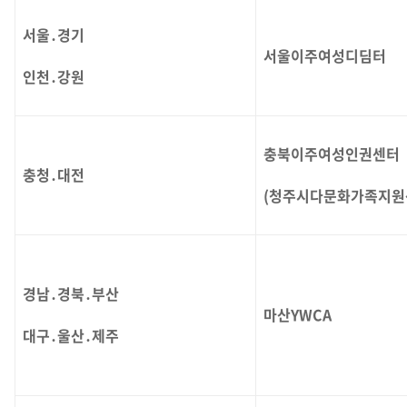
서울․경기
서울이주여성디딤터
인천․강원
충북이주여성인권센터
충청․대전
(청주시다문화가족지원
경남․경북․부산
마산YWCA
대구․울산․제주