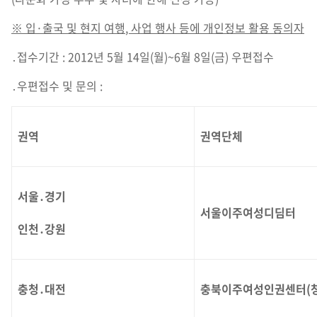
※
입
·
출국 및 현지 여행
,
사업 행사 등에 개인정보 활용 동의자
․접수기간 : 2012년 5월 14일(월)~6월 8일(금) 우편접수
․우편접수 및 문의 :
권역
권역단체
서울․경기
서울이주여성디딤터
인천․강원
충청․대전
충북이주여성인권센터(