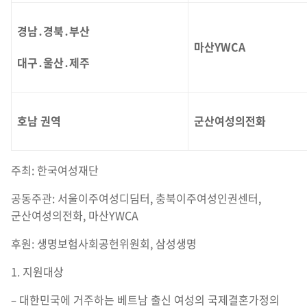
경남․경북․부산
마산YWCA
대구․울산․제주
호남 권역
군산여성의전화
주최: 한국여성재단
공동주관: 서울이주여성디딤터, 충북이주여성인권센터,
군산여성의전화, 마산YWCA
후원: 생명보험사회공헌위원회, 삼성생명
1. 지원대상
– 대한민국에 거주하는 베트남 출신 여성의 국제결혼가정의