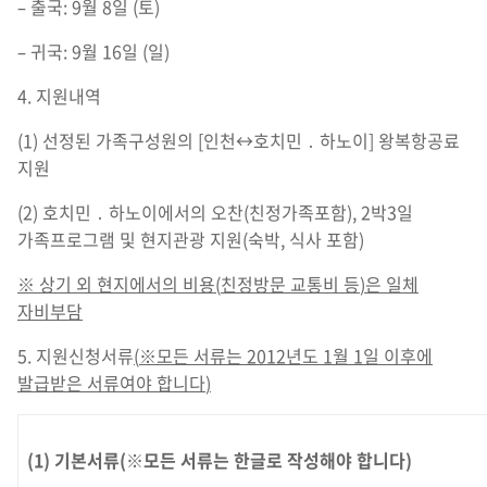
– 출국: 9월 8일 (토)
– 귀국: 9월 16일 (일)
4. 지원내역
(1) 선정된 가족구성원의 [인천↔호치민 ․ 하노이] 왕복항공료
지원
(2) 호치민 ․ 하노이에서의 오찬(친정가족포함), 2박3일
가족프로그램 및 현지관광 지원(숙박, 식사 포함)
※
상기 외 현지에서의 비용
(
친정방문 교통비 등
)
은 일체
자비부담
5. 지원신청서류
(
※
모든 서류는
2012
년도
1
월
1
일 이후에
발급받은 서류여야 합니다
)
(1) 기본서류(※모든 서류는 한글로 작성해야 합니다)