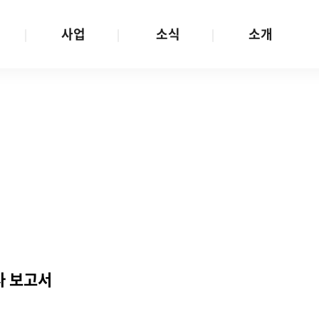
사업
소식
소개
사업 안내
W스토리
재단소개
금
성평등문화확산
공지/공모
연혁
여성인권보장
W뉴스레터
함께하는 사람들
금
여성임파워먼트
언론보도
투명경영
금
다양성존중과 돌봄사회
발행물
공간 대관
기금
대외협력
지난사업
기부
사 보고서