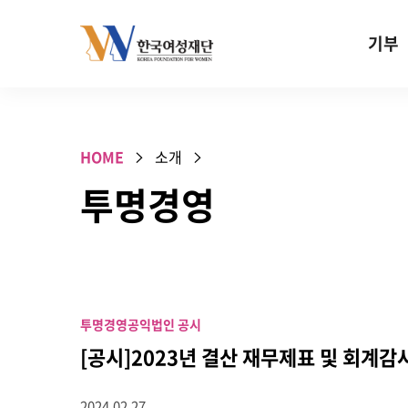
Skip to content
기부
기부안내
성평등 기
HOME
소개
W기금
투명경영
SOS 기
건강지원기
고사리손 
기업기부
투명경영
공익법인 공시
특별기념일 
[공시]2023년 결산 재무제표 및 회계감
2024.02.27