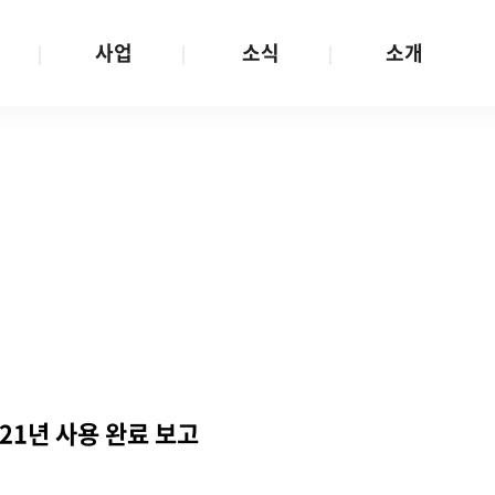
사업
소식
소개
사업 안내
W스토리
재단소개
금
성평등문화확산
공지/공모
연혁
여성인권보장
W뉴스레터
함께하는 사람들
금
여성임파워먼트
언론보도
투명경영
금
다양성존중과 돌봄사회
발행물
공간 대관
기금
대외협력
지난사업
기부
021년 사용 완료 보고