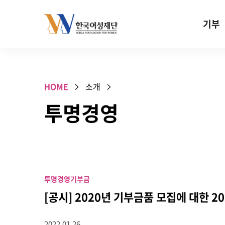
Skip to content
기부
기부안내
성평등 기
HOME
소개
W기금
투명경영
SOS 기
건강지원기
고사리손 
기업기부
투명경영
기부금
특별기념일 
[공시] 2020년 기부금품 모집에 대한 2
2022.01.26