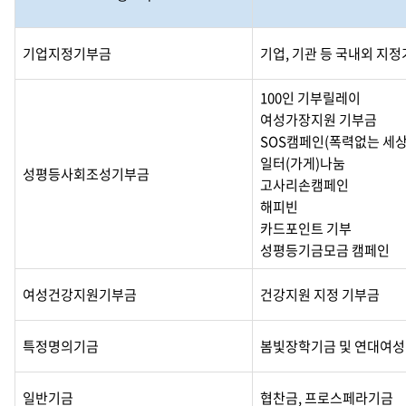
기업지정기부금
기업, 기관 등 국내외 지
100인 기부릴레이
여성가장지원 기부금
SOS캠페인(폭력없는 세상
일터(가게)나눔
성평등사회조성기부금
고사리손캠페인
해피빈
카드포인트 기부
성평등기금모금 캠페인
여성건강지원기부금
건강지원 지정 기부금
특정명의기금
봄빛장학기금 및 연대여성
일반기금
협찬금, 프로스페라기금