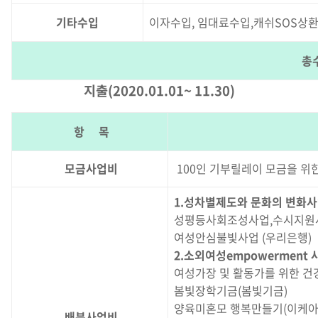
기타수입
이자수입, 임대료수입,캐쉬SOS상환
총
지출(2020.01.01~ 11.30)
항 목
모금사업비
100인 기부릴레이 모금을 위한
1.성차별제도와 문화의 변화
성평등사회조성사업,수시지원사
여성안심불빛사업 (우리은행)
2.소외여성empowerment 
여성가장 및 활동가를 위한 건
봄빛장학기금(봄빛기금)
양육미혼모 행복만들기(이케아
배분사업비