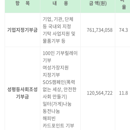
항 목
내 용
금 액(원)
율
기업, 기관, 단체
등 국내외 지정
기업지정기부금
761,734,058
74.3
기탁 사업지원 및
물품기부 등
100인 기부릴레이
기부
여성가장지원
지정기부
SOS캠페인(폭력
성평등사회조성
없는 세상, 안전한
120,564,722
11.8
기부금
사회 만들기)
일터(가게)나눔
동전나눔
해피빈
카드포인트 기부