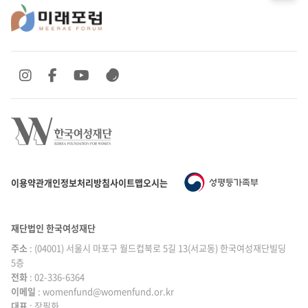
SNS 바로가기
SNS 바로가기
SNS 바로가기
SNS 바로가기
이용약관
개인정보처리방침
사이트맵
오시는 길
재단법인 한국여성재단
주소
: (04001) 서울시 마포구 월드컵북로 5길 13(서교동) 한국여성재단빌딩
5층
전화
: 02-336-6364
이메일
|
: womenfund@womenfund.or.kr
대표
|
: 장필화