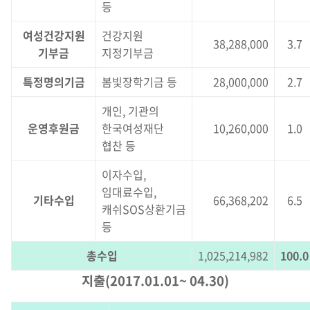
등
여성건강지원
건강지원
38,288,000
3.7
기부금
지정기부금
특정명의기금
봄빛장학기금 등
28,000,000
2.7
개인, 기관의
운영후원금
한국여성재단
10,260,000
1.0
협찬 등
이자수입,
임대료수입,
기타수입
66,368,202
6.5
캐쉬SOS상환기금
등
총수입
1,025,214,982
100.0
지출(2017.01.01~ 04.30)