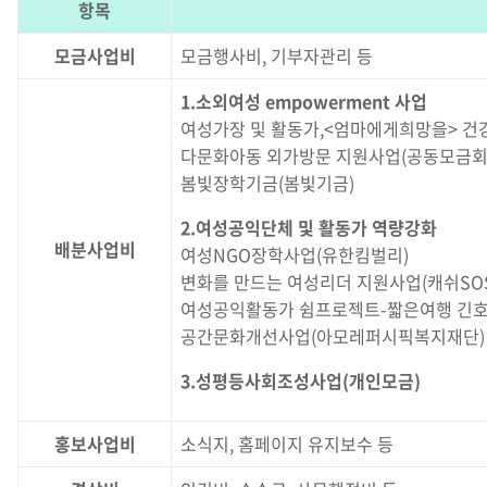
항목
모금사업비
모금행사비, 기부자관리 등
1.소외여성 empowerment 사업
여성가장 및 활동가,<엄마에게희망을> 건
다문화아동 외가방문 지원사업(공동모금회
봄빛장학기금(봄빛기금)
2.여성공익단체 및 활동가 역량강화
배분사업비
여성NGO장학사업(유한킴벌리)
변화를 만드는 여성리더 지원사업(캐쉬SO
여성공익활동가 쉼프로젝트-짧은여행 긴호
공간문화개선사업(아모레퍼시픽복지재단)
3.성평등사회조성사업(개인모금)
홍보
사업비
소식지, 홈페이지 유지보수 등