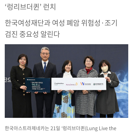
‘렁리브더퀸’ 런치
한국여성재단과 여성 폐암 위험성·조기
검진 중요성 알린다
한국아스트라제네카는 21일 ‘렁리브더퀸(Lung Live the